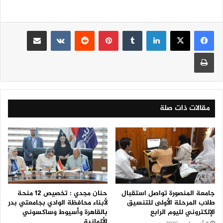
لينكدإن
‏Tumblr
بينتيريست
‏Reddit
‏VKontakte
مشاركة عبر البريد
طباعة
مقالات ذات صلة
جامعة المنصورة تواصل استقبال
حنان مجدي : تخصيص 12 منحة
طلاب المرحلة الأولى للتنسيق
لأبناء محافظة الوادي بجامعتي بدر
الإلكتروني لليوم الرابع
بالقاهرة وأسيوط وساكسوني
الألمانية