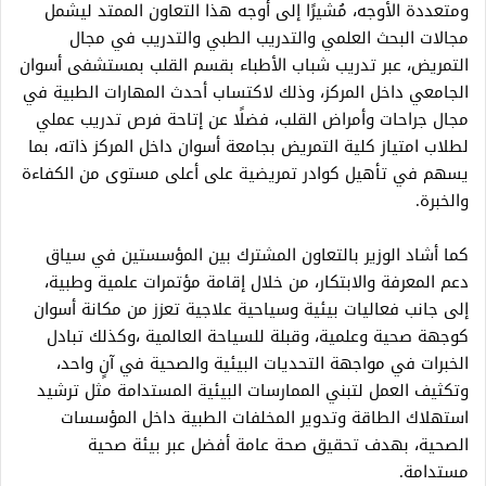
ومتعددة الأوجه، مُشيرًا إلى أوجه هذا التعاون الممتد ليشمل
مجالات البحث العلمي والتدريب الطبي والتدريب في مجال
التمريض، عبر تدريب شباب الأطباء بقسم القلب بمستشفى أسوان
الجامعي داخل المركز، وذلك لاكتساب أحدث المهارات الطبية في
مجال جراحات وأمراض القلب، فضلًا عن إتاحة فرص تدريب عملي
لطلاب امتياز كلية التمريض بجامعة أسوان داخل المركز ذاته، بما
يسهم في تأهيل كوادر تمريضية على أعلى مستوى من الكفاءة
والخبرة.
كما أشاد الوزير بالتعاون المشترك بين المؤسستين في سياق
دعم المعرفة والابتكار، من خلال إقامة مؤتمرات علمية وطبية،
إلى جانب فعاليات بيئية وسياحية علاجية تعزز من مكانة أسوان
كوجهة صحية وعلمية، وقبلة للسياحة العالمية ،وكذلك تبادل
الخبرات في مواجهة التحديات البيئية والصحية في آنٍ واحد،
وتكثيف العمل لتبني الممارسات البيئية المستدامة مثل ترشيد
استهلاك الطاقة وتدوير المخلفات الطبية داخل المؤسسات
الصحية، بهدف تحقيق صحة عامة أفضل عبر بيئة صحية
مستدامة.