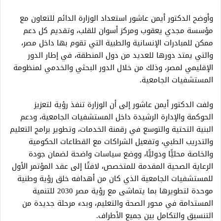
وأوضح الدكتور أيمن عاشور استعداد الوزارة الدائم للتعاون مع
مؤسسة مجدي يعقوب ومركز أسوان للقلب، وتقديم كل دعم
ممكن للمبادرات الإنسانية والطبية التي تقوم بها داخل مصر،
والتي يمتد دورها للعديد من دول المنطقة، في إطار الدور
الإقليمي لمصر، وذلك من خلال الدور البحثي والخدمي لمنظومة
المستشفيات الجامعية.
ولفت الدكتور أيمن عاشور إلى أن الوزارة تنفذ رؤية لتعزيز
الحوكمة والإدارة الرشيدة داخل المستشفيات الجامعية، ودعم
البنية التحتية والتوسع في رقمنة الخدمات، وتطوير برامج التعليم
والتدريب الطبي، وتفعيل الشراكات مع القطاعات الحكومية
والخاصة محليًّا ودوليًّا، ووضع سياسات واضحة لضمان جودة
الرعاية الصحية المقدمة للمتخصص، لافتًا إلى عقد المؤتمر الأول
للمستشفيات الجامعية الذي كان من أهدافه خلق رؤية وطنية
موحدة لتطويرها بما يتماشى مع رؤية مصر 2030 للتنمية
المستدامة في محور الصحة والتعليم، وبدء مرحلة جديدة من
التنسيق والتكامل بين جميع الأطراف.