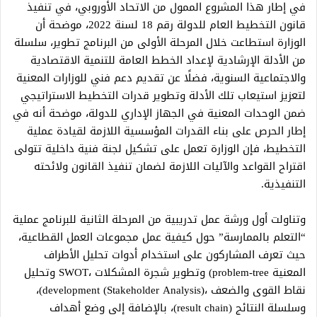
في إطار هذا المشروع الممول من الاتحاد الأوروبي، في تنفيذ
قانون التخطيط العام للدولة رقم 18 لسنة 2022، موضحة أن
الوزارة استطاعت خلال المرحلة الأولى من البرنامج تطوير، سلسلة
من الأدلة الإرشادية لإعداد الخطط العامة للتنمية الاقتصادية
والاجتماعية السنوية، فضلًا عن تقديم دعم فني للوزارات المعنية
لتعزيز استيعاب تلك الأدلة وتطوير قدرات التخطيط الاستراتيجي
ضمن الوحدات المعنية في الجهاز الإداري للدولة، موضحة أنه في
إطار الحرص على بناء القدرات المؤسسية اللازمة لقيادة عملية
التخطيط، فإن الوزارة تعمل على تشكيل لجنة فنية داخلية تتولى
اقتراح القواعد والآليات اللازمة لضمان تنفيذ القانون ولائحته
التنفيذية.
وتناولت أول ورشة عمل تدريبية من المرحلة الثانية للبرنامج عملية
“التعلم بالممارسة” حول كيفية عمل مجموعات العمل القطاعية،
حيث تعرف المشاركون على استخدام أدوات تحليل الأطراف
المعنية problem-tree) وتطوير شجرة المشكلات ،SWOT وتحليل
نقاط القوى والضعف ،(Stakeholder Analysis) development)،
وسلسلة النتائج (result chain)، بالإضافة إلى وضع أهداف