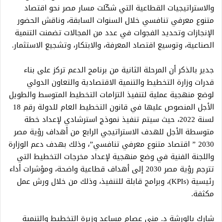
والاستراتيجيات القطاعية التي شكّلت مسار مصر نحو اقتصاد
متنوع معرفي تنافسي خلال السنوات السابقة، وناقش الحضور
الإنجازات وتحديد الفجوات في عدد من المجالات تضمنت التنمية
الصناعية، وتوسيع اقتصاد المعرفة، والابتكار، وتشجيع الاستثمار.
جدير بالذكر أن المرحلة الثانية من برنامج الدعم تركز على بناء
قدرات وزارة التخطيط والتنمية الاقتصادية والتعاون الدولي
لوضع منهجية عملية لتنفيذ التزامات التخطيط المتوسط والطويل
الأجل المنصوص عليها في قانون التخطيط العام للدولة رقم 18
لسنة 2022، حيث سيتم تنفيذ نموذج استرشادي لإعداد خطة
متوسطة الأجل للهدف الاستراتيجي الرابع من أهداف رؤية مصر
2030 ” اقتصاد متنوع معرفي تنافسي”، وذلك بهدف دعم الوزارة
واللجنة الفنية في وضع منهجية لإعداد مخرجات التخطيط التي
تترجم رؤية مصر 2030 إلى أهداف قطاعية واضحة، ومؤشرات أداء
رئيسية (KPIs)، وبرامج قابلة للتنفيذ، وذلك من خلال ورش عمل
مكثفة.
شارك بالورشة د. منى عصام مساعد وزيرة التخطيط والتنمية