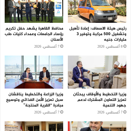
رئيس هيئة الاسعاف: إعادة تأهيل
محافظ القاهرة يشهد حفل تكريم
وتشغيل 500 مركبة وتوفير 3
رؤساء الجامعات وعمداء كليات طب
مليارات جنيه
الأسنان
8 أغسطس، 2026
7 أغسطس، 2026
وزيرا التخطيط والأوقاف يبحثان
وزيرا الزراعة والتخطيط يناقشان
تعزيز التعاون المشترك لدعم
سبل تعزيز الأمن الغذائي وتوسيع
جهود التنمية
مبادرة “القرية المنتجة”
7 أغسطس، 2026
7 أغسطس، 2026