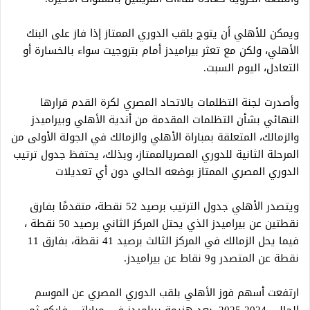
ويمكن للأهلي أن يتوج بلقب الدوري الممتاز إذا فاز على البنك
الأهلي، ولكن مع تعثر بيراميدز أمام بتروجيت سواء بالخسارة أو
التعادل، اليوم السبت.
وأصدرت لجنة التظلمات بالاتحاد المصري لكرة القدم قرارها
النهائي بشأن التظلمات المقدمة من أندية الأهلي وبيراميدز
والزمالك، المتعلقة بمباراة الأهلي والزمالك في الجولة الأولى من
المرحلة الثانية للدوري المصريالممتاز، وبذلك، يحتفظ جدول ترتيب
الدوري المصري الممتاز بوضعه الحالي دون أي تعديلات
ويتصدر الأهلي جدول الترتيب برصيد 52 نقطة، متقدمًا بفارق
نقطتين عن بيراميدز الذي يحتل المركز الثاني برصيد 50 نقطة ،
فيما يحل الزمالك في المركز الثالث برصيد 41 نقطة، بفارق 11
نقطة عن المتصدر و9 نقاط عن بيراميدز.
ارتفعت أسهم فوز الأهلي بلقب الدوري المصري عن الموسم
الحالي 2024-2025، بعد هزيمة بيراميدز في مباراتى فاركو ثم