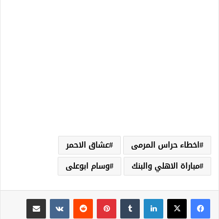
اخطاء حراس المرمى
عشاق الاحمر
مباراة الاهلي والبنك
وسام ابوعلى
لينكدإن
‏Tumblr
بينتيريست
‏Reddit
‏VKontakte
مشاركة عبر البريد