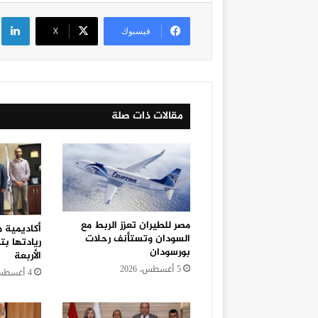
لي
فيسبوك
‫X
مقالات ذات صلة
مصر للطيران تعزز الربط مع
أكاديمية 
السودان وتستأنف رحلات
بورسودان
الأربعة
5 أغسطس، 2026
4 أغسطس، 2026