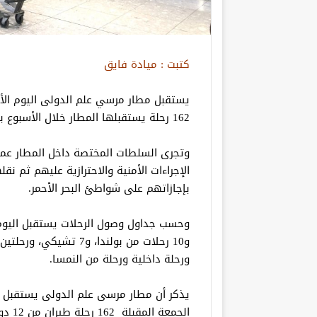
كتبت : ميادة فايق
162 رحلة يستقبلها المطار خلال الأسبوع بداية من امس السبت حتى الجمعة المقبلة .
وتجرى السلطات المختصة داخل المطار عمل
الإجراءات الأمنية والاحترازية عليهم ثم ن
بإجازاتهم على شواطئ البحر الأحمر.
و10 رحلات من بولندا، و7
ورحلة داخلية ورحلة من النمسا.
يذكر أن مطار مرسى علم الدولى يستقبل خ
الجمع