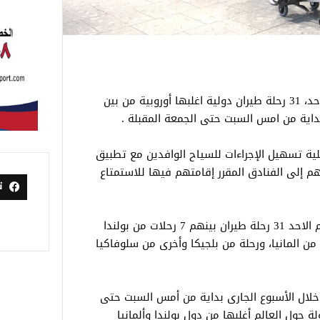
يستقبل مطار مرسي علم الدولى اليوم الأحد، 31 رحلة طيران دولية اغلبها أوروبية من بين
ية تسهيل الإجراءات للسياح الوافدين مع تطبيق
قلهم إلى الفنادق المقرر إقامتهم فيها للاستمتاع
ت
وحسب جداول وصول الرحلات يستقبل اليوم الاحد 31 رحلة طيران بينهم 7 رحلات من بولندا
 تشيكي، ورحلتين من المانيا، ورحلة من بلجيكا وأخرى من سلوفاكيا
لال الأسبوع الجارى بداية من أمس السبت حتى
ة المقبلة 162 رحلة طيران من 12 دولة حول العالم أغلبها من دول بولندا وألمانيا