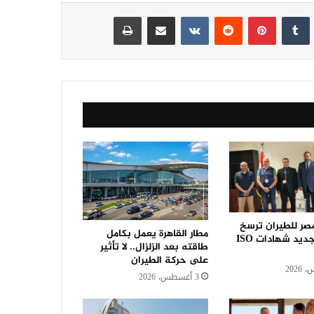
نكدإن
‏Tumblr
بينتيريست
‏Reddit
‏VKontakte
مشاركة عبر البريد
طباعة
مصر للطيران ترسخ
مطار القاهرة يعمل بكامل
ريادتها بتجديد شهادات ISO
طاقته بعد الزلزال.. لا تأثير
على حركة الطيران
3 أغسطس، 2026