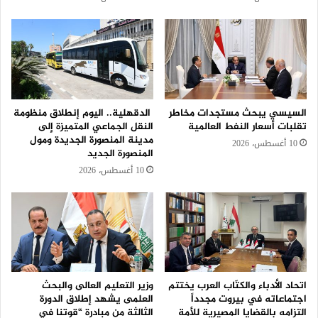
السيسي يبحث مستجدات مخاطر
الدقهلية.. اليوم إنطلاق منظومة
تقلبات أسعار النفط العالمية
النقل الجماعي المتميزة إلى
مدينة المنصورة الجديدة ومول
10 أغسطس، 2026
المنصورة الجديد
10 أغسطس، 2026
اتحاد الأدباء والكتّاب العرب يختتم
وزير التعليم العالى والبحث
اجتماعاته في بيروت مجدداً
العلمى يشهد إطلاق الدورة
التزامه بالقضايا المصيرية للأمة
الثالثة من مبادرة “قوتنا في