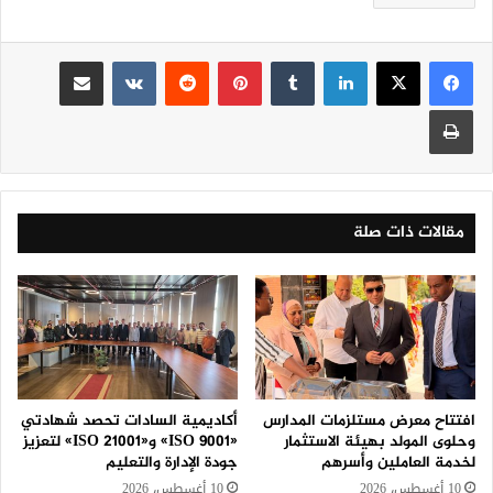
لينكدإن
‏Tumblr
بينتيريست
‏Reddit
‏VKontakte
مشاركة عبر البريد
طباعة
مقالات ذات صلة
افتتاح معرض مستلزمات المدارس
أكاديمية السادات تحصد شهادتي
وحلوى المولد بهيئة الاستثمار
«ISO 9001» و«ISO 21001» لتعزيز
لخدمة العاملين وأسرهم
جودة الإدارة والتعليم
10 أغسطس، 2026
10 أغسطس، 2026