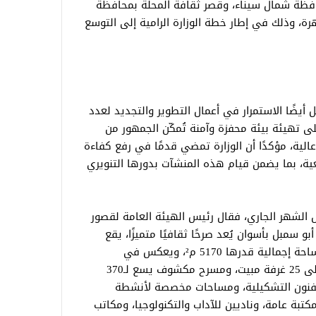
افظة شمال سيناء، وقصر ثقافة المحلة بمحافظة
رة، وذلك في إطار خطة الوزارة الرامية إلى التوسع
 أيضًا الاستمرار في أعمال التطوير والتجديد لعدد
على تهيئة بيئة محفزة وآمنة تُمكّن الجمهور من
الية، مؤكدًا أن الوزارة تمضي قدمًا في رفع كفاءة
عية، بما يضمن قيام هذه المنشآت بدورها التنويري
ل الشهر الجاري، فقال رئيس الهيئة العامة لقصور
أبو سمبل بأسوان يُعد صرحًا ثقافيًا متميزًا، يقع
بالقرب من معبد أبو سمبل، ومقام على مساحة إجمالية قدرها 5170 م²، ويعكس في
تصميمه الطراز المعماري البيئي. يحتوي على 25 غرفة مبيت، ومسرح مكشوف يسع لـ370
للفنون التشكيلية، ومساحات مخصصة لأنشطة
كتبة عامة، وناديين للآداب والتكنولوجيا، ومكاتب