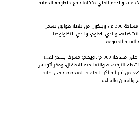
 للخدمات والدعم الفني متكاملة مع منظومة الحماية
أما بيت ثقافة أخميم بسوهاج، فيقع على مساحة 300 م²، ويتكون من ثلاثة طوابق تشمل
تشكيلية، ونادي العلوم، ونادي التكنولوجيا
الفنية المتنوعة.
فيما يقع قصر ثقافة الطفل بجاردن سيتي على مساحة 900 م²، ويضم: مسرحًا يتسع لـ112
شطة الترفيهية والتعليمية للأطفال، ومقر أتوبيس
عد من أبرز المراكز الثقافية المتخصصة في رعاية
والفنون والقراءة.