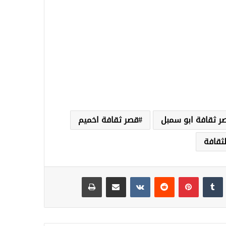
ر ثقافة ابو سمبل
قصر ثقافة اخميم
لثقافة
نكدإن
‏Tumblr
بينتيريست
‏Reddit
‏VKontakte
مشاركة عبر البريد
طباعة