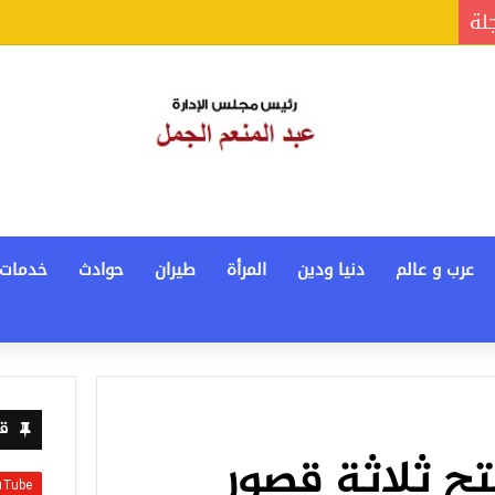
جلة
عرب و عالم
دنيا ودين
المرأة
طيران
حوادث
خدمات
قن
تح ثلاثة قصور