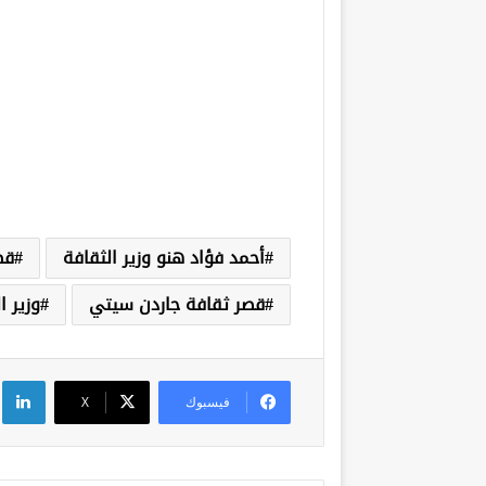
أحمد فؤاد هنو وزير الثقافة
قص
قصر ثقافة جاردن سيتي
وزير ا
لي
فيسبوك
‫X