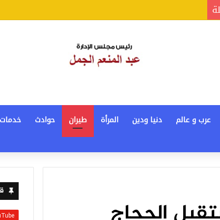
لة
عرب و عالم
دنيا ودين
المرأة
طيران
حوادث
خدمات
قن
تقبل الحجاج