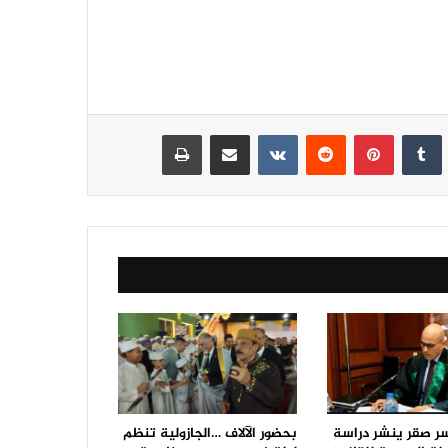
نكدإن
‏Tumblr
بينتيريست
‏Reddit
‏VKontakte
مشاركة عبر البريد
طباعة
سر صقر ينشر دراسة
بحضور الآلاف …الجازولية تنظم