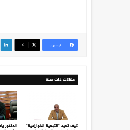
لي
فيسبوك
‫X
مقالات ذات صلة
كيف تعيد “التبعية الخوارزمية”
الدكتور يا