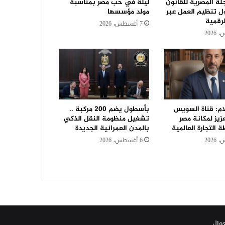
جلة المصرية للقانون
ليلة في حب مصر بمناسبة
ل تنظيم العمل عبر
مولد مؤسسها
رقمية
7 أغسطس، 2026
م: قناة السويس
بأسطول يضم 200 مركبة ..
زيز لمكانة مصر
تشغيل منظومة النقل الذكي
التجارة العالمية
بالمدن العمرانية الجديدة
6 أغسطس، 2026
عمال