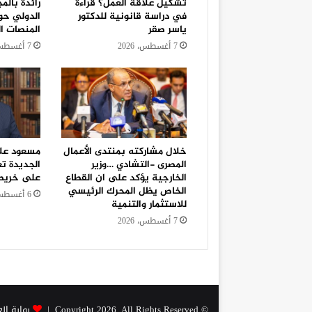
تشكيل علاقة العمل؟ قراءة
رائدة بالم
في دراسة قانونية للدكتور
الدولي حو
ياسر صقر
المنصات ال
7 أغسطس، 2026
7 أغسطس، 2026
خلال مشاركته بمنتدى الأعمال
مسعود علا
المصرى -التشادي …وزير
الجديدة تع
الخارجية يؤكد على ان القطاع
على خريطة 
الخاص يظل المحرك الرئيسي
6 أغسطس، 2026
للاستثمار والتنمية
7 أغسطس، 2026
© Copyright 2026, All Rights Reserved |
بوابة ال