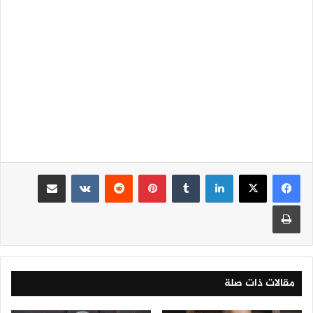
لينكدإن
‏Tumblr
بينتيريست
‏Reddit
‏VKontakte
مشاركة عبر البريد
طباعة
مقالات ذات صلة