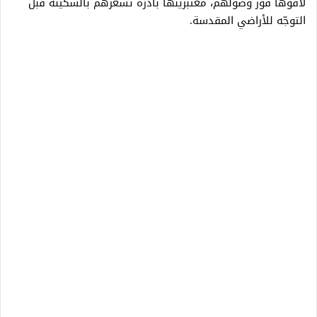
لاقوها فور وصولهم، معتبرينها بادرة تُشعرهم بالسكينة قبل
التوجّه للأراضي المقدسة.