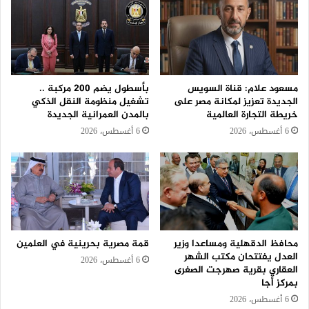
مسعود علام: قناة السويس
بأسطول يضم 200 مركبة ..
الجديدة تعزيز لمكانة مصر على
تشغيل منظومة النقل الذكي
خريطة التجارة العالمية
بالمدن العمرانية الجديدة
6 أغسطس، 2026
6 أغسطس، 2026
محافظ الدقهلية ومساعدا وزير
قمة مصرية بحرينية في العلمين
العدل يفتتحان مكتب الشهر
6 أغسطس، 2026
العقاري بقرية صهرجت الصغرى
بمركز أجا
6 أغسطس، 2026