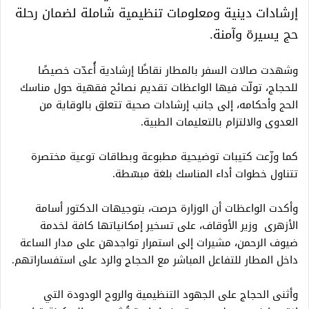
إرشادات دينية ومعلومات تنظيمية شاملة لضمان رحلة
حج يسيرة وآمنة.
وشهدت صالات السفر بالمطار نقاطًا إرشادية أُعدّت خصيصًا
للحجاج، تولّت فيها الواعظات تقديم نصائح فقهية حول مناسك
الحج وأحكامه، إلى جانب إرشادات صحية تتعلق بالوقاية من
العدوى والالتزام بالتعليمات الطبية.
كما وزّعت كتيبات توضيحية مطبوعة وبطاقات توعية مختصرة
تتناول خطوات أداء المناسك بلغة مبسّطة.
وأكدت الواعظات أن الوزارة حرصت، بتوجيهات الدكتور أسامة
الأزهرى وزير الأوقاف، على تسخير إمكانياتها كافة لخدمة
ضيوف الرحمن، مشيرات إلى استمرار تواجدهن على مدار الساعة
داخل المطار للتفاعل المباشر مع الحجاج والرد على استفساراتهم.
وأثنى الحجاج على الجهود التنظيمية والروح الودودة التي