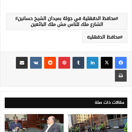
محافظ الدقهلية في جولة بميدان الشيخ حسانين#
الشارع ملك للناس مش ملك البائعين
محافظ الدقهليه
لينكدإن
‏Tumblr
بينتيريست
‏Reddit
‏VKontakte
مشاركة عبر البريد
طباعة
مقالات ذات صلة