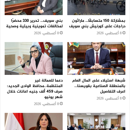
بمشاركة 150 متسابقًا… ماراثون
بني سويف… تحرير 330 محضرًا
دراجات على كورنيش بني سويف
لمخالفات تموينية وبيئية وصحية
8 أغسطس، 2026
8 أغسطس، 2026
شبهة استيلاء على المال العام
دعما للعمالة غير
بالمنطقة الصناعية بقويسنا…
المنتظمة..محافظ الوادى الجديد:
اعرف التفاصيل
صرف 459 ألف جنيه اعانات خلال
شهر يونيو
8 أغسطس، 2026
8 أغسطس، 2026