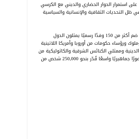
 على استمرار الحوار الحضاري والديني مع الكرسي
 ظل التحديات الثقافية والإنسانية والسياسية
وقد شهدت مراسم التنصيب حضورًا واسعًا ضم أكثر من 150 وفدًا رسميًا يمثلون الدول
ملوك ورؤساء حكومات من أوروبا وأمريكا اللاتينية
الدينية وممثلي الكنائس الشرقية والكاثوليكية من
مختلف أنحاء العالم. كما شهد القداس حضورًا جماهيريًا واسعًا قُدّر بنحو 250,000 شخص من