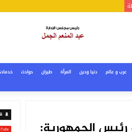
لة
عرب و عالم
دنيا ودين
المرأة
طيران
حوادث
خدمات
قن
 رئيس الجمهورية: