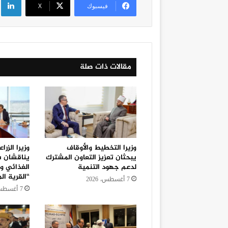
فيسبوك
‫X
مقالات ذات صلة
وزيرا التخطيط والأوقاف
وزيرا الزر
يبحثان تعزيز التعاون المشترك
يناقشان سب
لدعم جهود التنمية
الغذائي وت
“القرية ال
7 أغسطس، 2026
7 أغسطس، 2026