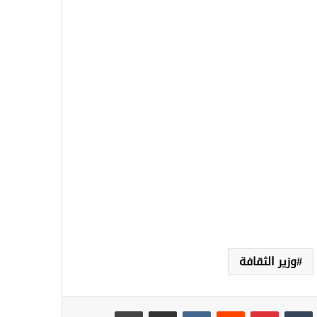
وزير الثقافة
نكدإن
‏Tumblr
بينتيريست
‏Reddit
‏VKontakte
مشاركة عبر البريد
طباعة