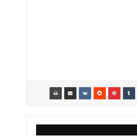
نكدإن
‏Tumblr
بينتيريست
‏Reddit
‏VKontakte
مشاركة عبر البريد
طباعة