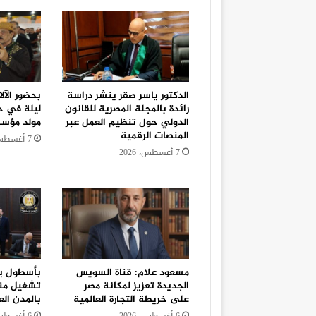
الدكتور ياسر صقر ينشر دراسة
بحضور الآل
رائدة بالمجلة المصرية للقانون
ليلة في ح
الدولي حول تنظيم العمل عبر
مولد مؤس
المنصات الرقمية
7 أغسطس، 2026
7 أغسطس، 2026
مسعود علام: قناة السويس
الجديدة تعزيز لمكانة مصر
تشغيل منظ
على خريطة التجارة العالمية
بالمدن الع