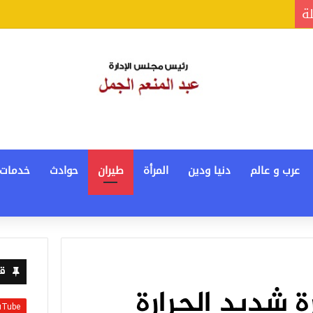
لة
عرب و عالم
دنيا ودين
المرأة
طيران
حوادث
خدمات
قن
رة شديد الحرارة