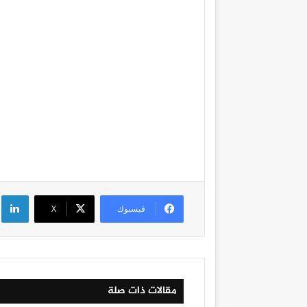
لي
فيسبوك
‫X
مقالات ذات صلة