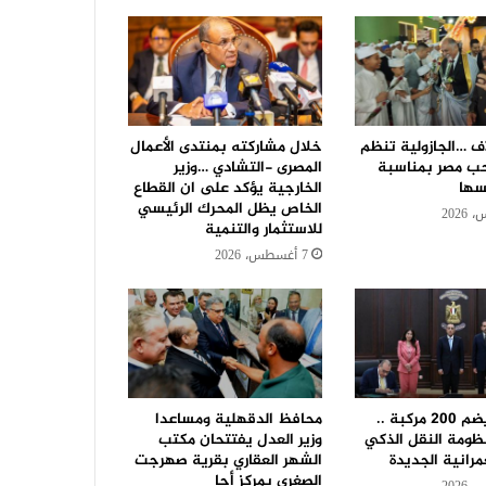
اف …الجازولية تنظم
خلال مشاركته بمنتدى الأعمال
ب مصر بمناسبة
المصرى -التشادي …وزير
سها
الخارجية يؤكد على ان القطاع
الخاص يظل المحرك الرئيسي
للاستثمار والتنمية
7 أغسطس، 2026
بأسطول يضم 200 مركبة ..
محافظ الدقهلية ومساعدا
ومة النقل الذكي
وزير العدل يفتتحان مكتب
مرانية الجديدة
الشهر العقاري بقرية صهرجت
الصغرى بمركز أجا