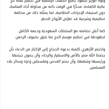
ونوّه الوزير بجهود جميع الجهات الرسمية في تجهيز بعثة حج
عالية الكفاءة، محذّرًا في الوقت ذاته من محاولة أداء المناسك
دون استيفاء الإجراءات النظامية، لما يمثّله ذلك من مخالفة
تنظيمية وشرعية قد تعرّض الأرواح للخطر.
كما أعلن تضامنه مع السلطات السعودية ودعمه الكامل
لجهودها في تنظيم موسم الحج بما يليق بضيوف الرحمن.
واختتم الأزهري كلمته بدعوة الحجاج إلى الإكثار من الدعاء بأن
يحفظ الله مصر بالأمن والاستقرار والرخاء، وأن يصون جيشها
ورئيسها وشعبها، وأن ينصر القدس وفلسطين وغزة وسائر بلاد
المسلمين.