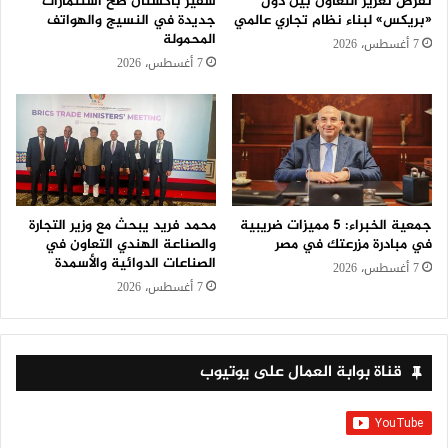
تفرض تعزيز التعاون بين دول
سفير باكستان ضخ استثمارات
«بريكس» لبناء نظام تجاري عالمي
جديدة في النسيج والهواتف
المحمولة
7 أغسطس، 2026
7 أغسطس، 2026
جمعية الخبراء: 5 مميزات ضريبية
محمد فريد يبحث مع وزير التجارة
في مبادرة مزرعتك في مصر
والصناعة الهندي التعاون في
الصناعات الدوائية والأسمدة
7 أغسطس، 2026
7 أغسطس، 2026
قناة بوابة العمال على يوتيوب