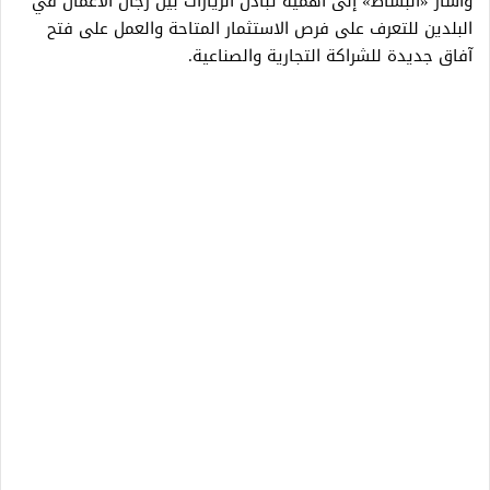
وأشار «البساط» إلى أهمية تبادل الزيارات بين رجال الأعمال في
البلدين للتعرف على فرص الاستثمار المتاحة والعمل على فتح
آفاق جديدة للشراكة التجارية والصناعية.