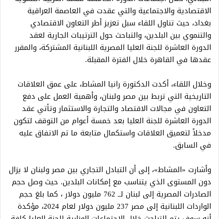
الاقتصادية والاجتماعية والتي عقدت في العاصمة العراقية
بغداد، حيث تناول اللقاء سبل تعزيز أطر التعاون الاقتصادي
والتنموي بين البلدين، والتباحث حول الترتيبات الجارية لعقد
الدورة العاشرة للجنة العليا المصرية اللبنانية المشتركة، والمقرر
عقدها في القاهرة خلال الفترة المقبلة.
وخلال اللقاء، أكدت الدكتورة رانيا المشاط، على عمق العلاقات
التاريخية التي تربط بين مصر ولبنان، وأهمية العمل على دفع
التعاون في مجالات الاقتصاد والتجارة والاستثمار وتأتي عقد
الدورة العاشرة للجنة العليا بعد خمسة أعوام من التوقف لتكون
مدخلاً لتعميق العلاقات واستكمال متابعة ما تم الاتفاق عليه
في السابق.
وأشارت «المشاط»، إلى أن التبادل التجاري بين مصر ولبنان لا يزال
دون المستوى الذي يتناسب مع إمكانات البلدين. حيث وصل حجم
الصادرات المصرية إلى لبنان لــ 762 مليون دولار ، كما بلغ حجم
الواردات اللبنانية إلى مصر 237 مليون دولار لعام 2024، مؤكدة
أنه سوف يتم التباحث خلال الاجتماعات الوزارية للجنة العليا كافة