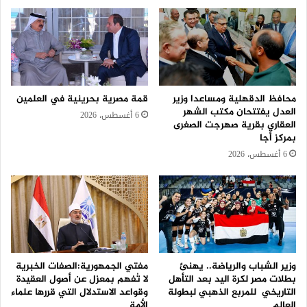
محافظ الدقهلية ومساعدا وزير
قمة مصرية بحرينية في العلمين
العدل يفتتحان مكتب الشهر
6 أغسطس، 2026
العقاري بقرية صهرجت الصغرى
بمركز أجا
6 أغسطس، 2026
وزير الشباب والرياضة.. يهنئ
مفتي الجمهورية:الصفات الخبرية
بطلات مصر لكرة اليد بعد التأهل
لا تُفهم بمعزل عن أصول العقيدة
التاريخي للمربع الذهبي لبطولة
وقواعد الاستدلال التي قررها علماء
العالم
الأمة