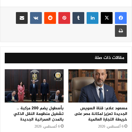
لينكدإن
‏Tumblr
بينتيريست
‏Reddit
‏VKontakte
مشاركة عبر البريد
طباعة
مقالات ذات صلة
مسعود علام: قناة السويس
بأسطول يضم 200 مركبة ..
الجديدة تعزيز لمكانة مصر على
تشغيل منظومة النقل الذكي
خريطة التجارة العالمية
بالمدن العمرانية الجديدة
6 أغسطس، 2026
6 أغسطس، 2026