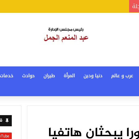
جلة
عرب و عالم
دنيا ودين
المرأة
طيران
حوادث
خدمات
قن
ا يبحثان هاتفيا