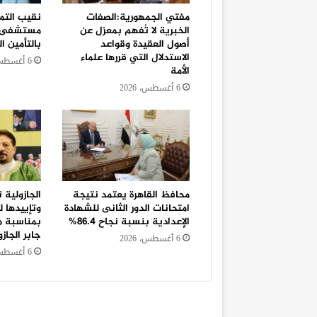
مفتي الجمهورية:الصفات
نقيب التم
الخبرية لا تُفهم بمعزل عن
مستشفى أو
أصول العقيدة وقواعد
بالتأمين 
الاستدلال التي قررها علماء
6 أغسطس، 2026
الأمة
6 أغسطس، 2026
محافظ القاهرة يعتمد نتيجة
الجازولية 
امتحانات الدور الثانى للشهادة
وتإييدها 
الإعدادية بنسبة نجاح 86.4%
بمناسبة م
جابر الجاز
6 أغسطس، 2026
6 أغسطس، 2026