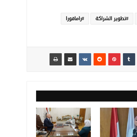
تطوير الشراكة
رامافورا
نكدإن
‏Tumblr
بينتيريست
‏Reddit
‏VKontakte
مشاركة عبر البريد
طباعة