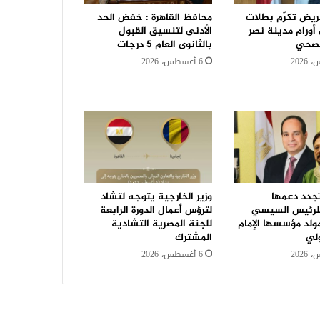
ريض تكرّم بطلات
محافظ القاهرة : خفض الحد
رام مدينة نصر
الأدنى لتنسيق القبول
الصحي
بالثانوى العام 5 درجات
6 أغسطس، 2026
تجدد دعمها
وزير الخارجية يتوجه لتشاد
للرئيس السيسي
لترؤس أعمال الدورة الرابعة
ولد مؤسسها الإمام
للجنة المصرية التشادية
ولي
المشترك
6 أغسطس، 2026