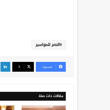
النصر للمواسير
لي
فيسبوك
‫X
مقالات ذات صلة