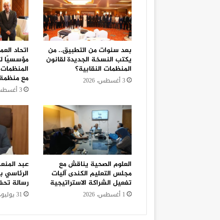
بعد سنوات من التطبيق.. من
اتحاد العما
يكتب النسخة الجديدة لقانون
مؤسسيًا ل
المنظمات النقابية؟
المنظمات ا
مع منظمة 
3 أغسطس، 2026
3 أغسطس، 2026
العلوم الصحية يناقش مع
عبد المنعم
مجلس التعليم الكندى آليات
الرئاسي ب
تفعيل الشراكة الاستراتيجية
رسالة تحف
1 أغسطس، 2026
31 يوليو، 2026