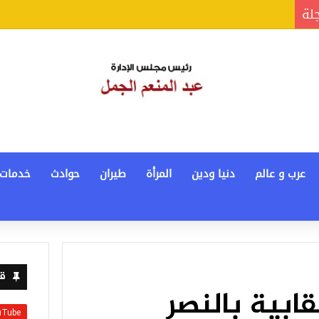
جلة
عرب و عالم
دنيا ودين
المرأة
طيران
حوادث
خدمات
قن
قابية بالنصر