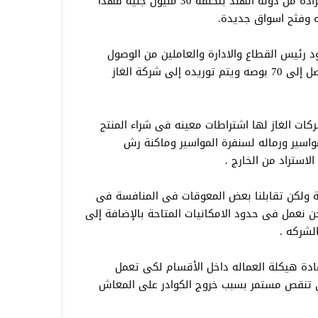
مصنع 4 النصف بوصه بفرن تسخين تم استرادة من دوله الهند بتكلفة 30 مليون جنيه فهذا
 وفثح اسواق جديدة.
 رئيس القطاع والادارة والعاملين من الوصول
بالمنتج من 10 بوصه الى 64 بوصه حتى وصل إلى 70 بوصه ويتم توريده إلى شركة الغاز
كات الغاز لها اشتراطات معينه فى شراء المنتج
مواسير ورماله لسنفرة المواسير وماكنة رش
لاستراد من الخارج .
كة ولكن تقابلنا بعض المعوقات فى المنافسة فى
ن نعمل فى حدود الامكانيات المتاحة بالإضافة إلى
لشركه .
عادة هيكلة العماله داخل الأقسام لكى تعمل
ي تنقص مستمر بسبب خروج الكوادر على المعاش