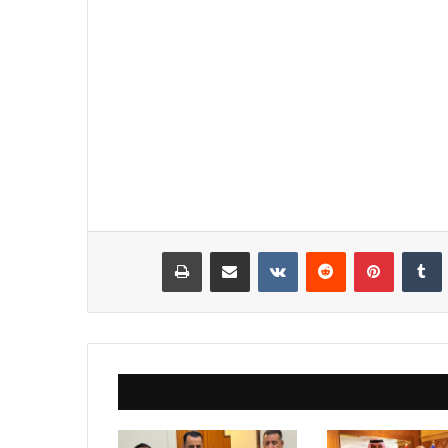
نكدإن
‏Tumblr
بينتيريست
‏Reddit
‏VKontakte
مشاركة عبر البريد
طباعة