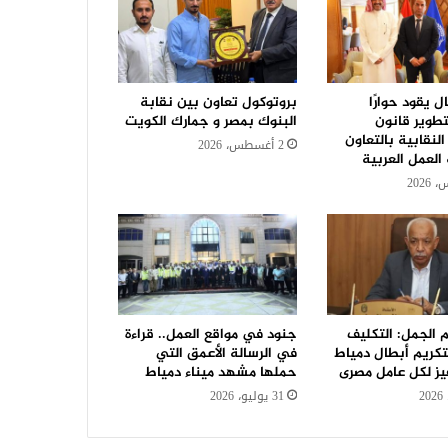
ل يقود حوارًا
بروتوكول تعاون بين نقابة
تطوير قانون
البنوك بمصر و جمارك الكويت
لنقابية بالتعاون
2 أغسطس، 2026
العمل العربية
 الجمل: التكليف
جنود في مواقع العمل.. قراءة
تكريم أبطال دمياط
في الرسالة الأعمق التي
يز لكل عامل مصرى
حملها مشهد ميناء دمياط
31 يوليو، 2026