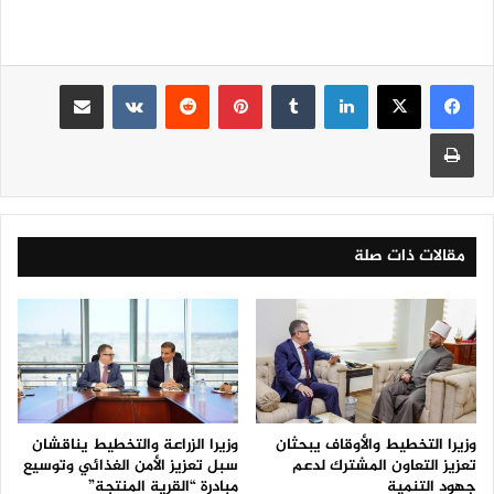
لينكدإن
‏Tumblr
بينتيريست
‏Reddit
‏VKontakte
مشاركة عبر البريد
طباعة
مقالات ذات صلة
وزيرا التخطيط والأوقاف يبحثان
وزيرا الزراعة والتخطيط يناقشان
تعزيز التعاون المشترك لدعم
سبل تعزيز الأمن الغذائي وتوسيع
جهود التنمية
مبادرة “القرية المنتجة”