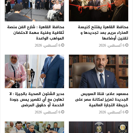
محافظ القاهرة يفتتح كنيسة
محافظ القاهرة : شارع الفن منصة
العذراء مريم بعد تجديدها و
ثقافية وفنية مهمة لاحتضان
تقنين أوضاعها
المواهب الواعدة
6 أغسطس، 2026
6 أغسطس، 2026
مسعود علام: قناة السويس
مدير الشئون الصحية بالجيزة : لا
الجديدة تعزيز لمكانة مصر على
تهاون مع أي تقصير يمس جودة
خريطة التجارة العالمية
الخدمة أو حقوق المرضى
6 أغسطس، 2026
6 أغسطس، 2026