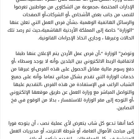
الإدارات المختصة ،مجموعة من الشكاوى من مواطنين تعرضوا
للنصب من جانب بعض الأشخاص ،أو الشركات،أو الصفحات
والرسائل الهاتفية الوهمية ،بشأن فرص العمل التي تعلن عنها
“الوزارة” خاصة إلى المملكة الأردنية الهاشمية،حيث تم رصد تلك
الحالات وغيرها ، وجاري اتخاذ الإجراءات القانونية.
وتوضح” الوزارة “،أن فرص عمل الأردن يتم الإعلان عنها طبقا
لاتفاقية الربط الالكتروني بين البلدين ،وأنه لا يوجد وسطاء ،أو
دفع رسوم مالية مقابل الحصول على هذه الفرص،او غيرها من
خدمات الوزارة التي تقدم بشكل مجاني تماما ،وأنه على جميع
الشباب الراغب في الإستفادة من هذه الفرص ،التقديم عليها
والتواصل المباشر مع وزارة العمل عن طريق موقعها الإلكتروني
،أو التوجه إلى مقر الوزارة للاستفسار ، بدلا من الوقوع في فخ
النصابين.
كما أنها تدعو كل شاب يتعرض لأي عملية نصب ، أن يتوجه فورا
إلى مباحث الأموال العامة، أو شرطة الانترنت، أو مديريات العمل
المنتشرة في كل المحافظات ، لتقديم شكوى أو بلاغ .