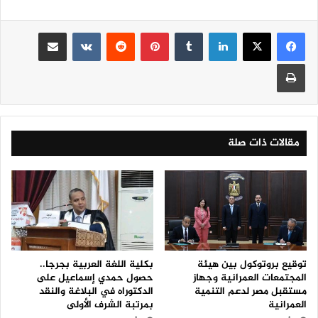
لينكدإن
‏Tumblr
بينتيريست
‏Reddit
‏VKontakte
مشاركة عبر البريد
طباعة
مقالات ذات صلة
توقيع بروتوكول بين هيئة
بكلية اللغة العربية بجرجا..
المجتمعات العمرانية وجهاز
حصول حمدي إسماعيل على
مستقبل مصر لدعم التنمية
الدكتوراه في البلاغة والنقد
العمرانية
بمرتبة الشرف الأولى