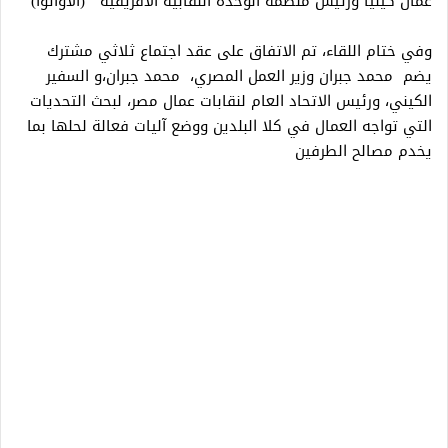
عمال كينيا ورئيس منظمة الوحدة النقابية الافريقية (الاواتوا)
وفي ختام اللقاء، تم الاتفاق على عقد اجتماع ثلاثي مشترك
يضم محمد جبران وزير العمل المصري، محمد جبران،و السفير
الكيني، ورئيس الاتحاد العام لنقابات عمال مصر، لبحث التحديات
التي تواجه العمال في كلا البلدين ووضع آليات فعالة لحلها بما
يخدم مصالح الطرفين