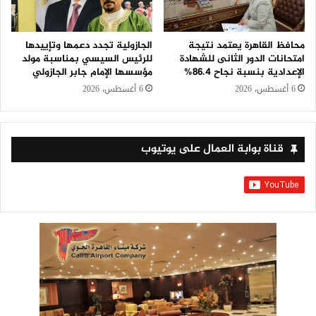
محافظ القاهرة يعتمد نتيجة
الجازولية تجدد دعمها وتإييدها
امتحانات الدور الثانى للشهادة
للرئيس السيسي بمناسبة مولد
الإعدادية بنسبة نجاح 86.4%
مؤسسها الإمام جابر الجازولي
6 أغسطس، 2026
6 أغسطس، 2026
قناة بوابة العمال على يوتيوب