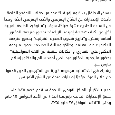
القومي للترجمة.
يسبق الاحتفال ب “يوم إفريقيا” عدد من حفلات التوقيع الخاصة
بأحدث الإصدارات عن الشأن الإفريقي والأدب الإفريقي أيضًا، وتبدأ
من الساعة الحادية عشرة صباحًا، سوف يتم توقيع الطبعة العربية
لكل من: كتاب “نهضة إفريقيا الزراعية” بحضور مترجمه الدكتور
أسامة رسلان، و”تاريخ شعوب الصحراء الشرقية” بحضور مترجمه
الدكتور عاطف معتمد، و”الكولونيالية الجديدة” بحضور مترجمه
الدكتور علي الغفاري، و”حكايات شعبية من اللغة السواحيلية”
بحضور مترجميه الدكتور عبد الحي أحمد سالم والدكتور إسلام
فارس جبر.
يشارك في الاحتفالية مجموعة كبيرة من المترجمين الذين قدموا
من خلال المركز مؤخرًا إصدارات قيمة عن الشأن الأفريقي.
جدير بالذكر أن المركز القومي للترجمة سيقدم خصم ٢٥% على
جميع الإصدارات الخاصة بإفريقيا ابتداءُ من الأحد الموافق ٢٥ مايو
وحتى الثلاثاء الموافق ٢٧ مايو ٢٠٢٥.