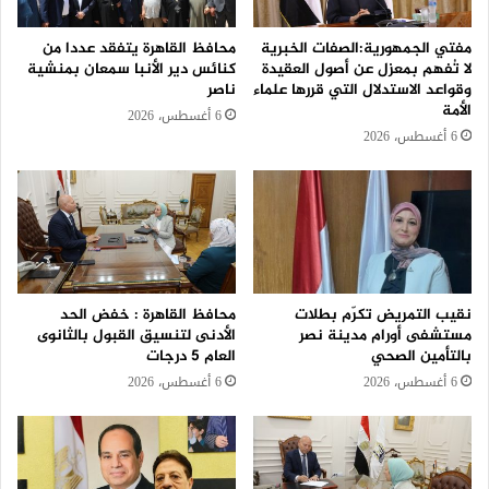
مفتي الجمهورية:الصفات الخبرية
محافظ القاهرة يتفقد عددا من
لا تُفهم بمعزل عن أصول العقيدة
كنائس دير الأنبا سمعان بمنشية
وقواعد الاستدلال التي قررها علماء
ناصر
الأمة
6 أغسطس، 2026
6 أغسطس، 2026
نقيب التمريض تكرّم بطلات
محافظ القاهرة : خفض الحد
مستشفى أورام مدينة نصر
الأدنى لتنسيق القبول بالثانوى
بالتأمين الصحي
العام 5 درجات
6 أغسطس، 2026
6 أغسطس، 2026