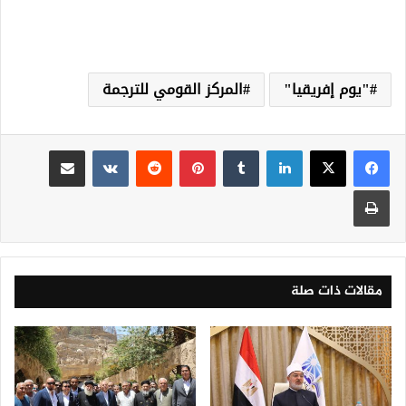
"يوم إفريقيا"
المركز القومي للترجمة
لينكدإن
‏Tumblr
بينتيريست
‏Reddit
‏VKontakte
مشاركة عبر البريد
طباعة
مقالات ذات صلة