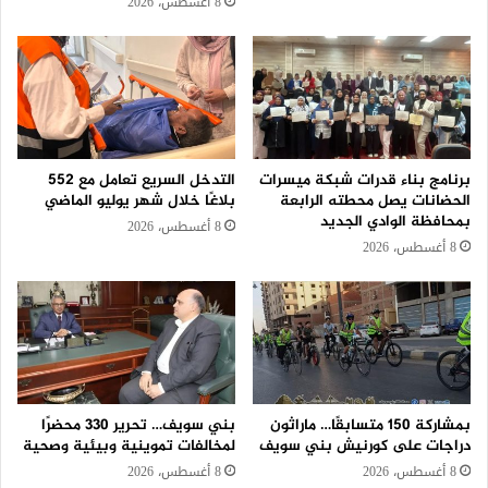
8 أغسطس، 2026
برنامج بناء قدرات شبكة ميسرات
التدخل السريع تعامل مع 552
الحضانات يصل محطته الرابعة
بلاغًا خلال شهر يوليو الماضي
بمحافظة الوادي الجديد
8 أغسطس، 2026
8 أغسطس، 2026
بمشاركة 150 متسابقًا… ماراثون
بني سويف… تحرير 330 محضرًا
دراجات على كورنيش بني سويف
لمخالفات تموينية وبيئية وصحية
8 أغسطس، 2026
8 أغسطس، 2026