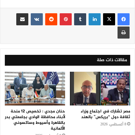
لينكدإن
‏Tumblr
بينتيريست
‏Reddit
‏VKontakte
مشاركة عبر البريد
طباعة
مقالات ذات صلة
مصر تشارك في اجتماع وزراء
حنان مجدي : تخصيص 12 منحة
ثقافة دول “بريكس” بالهند
لأبناء محافظة الوادي بجامعتي بدر
بالقاهرة وأسيوط وساكسوني
8 أغسطس، 2026
الألمانية