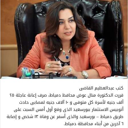
كتب عبدالعظيم القاضى
قررت الدكتورة منال عوض محافظ دمياط، صرف إعانة عاجلة ٢٥
ألف جنيه لأسرة كل متوفى و ١٠ آلاف جنيه لمصابى حادث
أتوبيس الاستثمار ببورسعيد الذى وقع أول أمس السبت على
طريق دمياط – بورسعيد والذى أسفر عن وفاة ١٣ شخص و إصابة
٦ آخرين من أبناء محافظة دمياط.