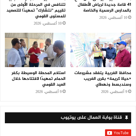
41 قاعة جديدة لرياض الأطفال
تتنافس في المرحلة الأولى من
بالمدارس الرسمية والخاصة
تقييم “نتشارك” تمهيدًا للتصعيد
للمستوى القومي
10 أغسطس، 2026
10 أغسطس، 2026
محافظ الغربية يتفقد مشروعات
استلام المحطة الوسيطة بكفر
«حياة كريمة» بقرى الغريب
الحمام تمهيدًا لافتتاحها خلال
وسندبسط ونهطاي
العيد القومي
9 أغسطس، 2026
9 أغسطس، 2026
قناة بوابة العمال على يوتيوب