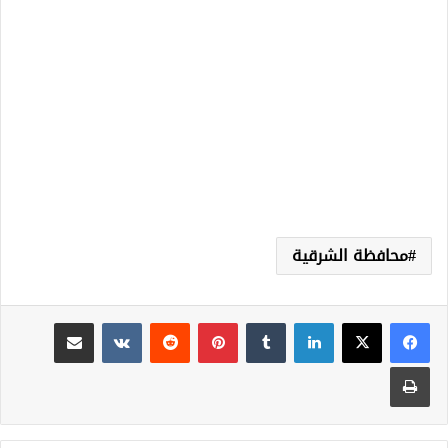
محافظة الشرقية
لينكدإن
‏Tumblr
بينتيريست
‏Reddit
‏VKontakte
مشاركة عبر البريد
طباعة