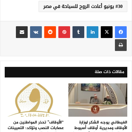
30 يونيو أعادت الروح للسياحة في مصر
لينكدإن
‏Tumblr
بينتيريست
‏Reddit
‏VKontakte
مشاركة عبر البريد
طباعة
مقالات ذات صلة
الغيطاني يوجه الشكر لوزارة
“الأوقاف” تحذر المواطنين من
الأوقاف ومديرية أوقاف أسيوط
عصابات النصب وتؤكد: التعيينات