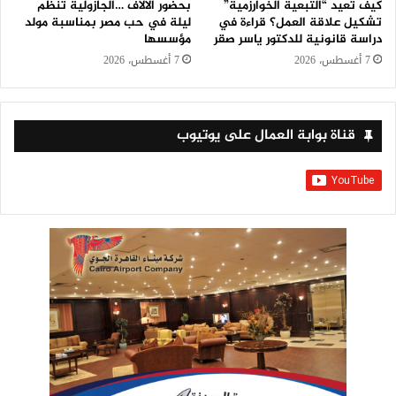
كيف تعيد “التبعية الخوارزمية”
بحضور الآلاف …الجازولية تنظم
تشكيل علاقة العمل؟ قراءة في
ليلة في حب مصر بمناسبة مولد
دراسة قانونية للدكتور ياسر صقر
مؤسسها
7 أغسطس، 2026
7 أغسطس، 2026
قناة بوابة العمال على يوتيوب