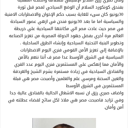
بفندق كونكورد السلام أن الوضع السياحي لمصر قبل ثورة
30يونيو كان سىء للغاية بسبب حكم الإخوان والاضطرابات الامنية
والسياسية اما ما بعد 30يونيو فنحن في ازهي عصور السياحة
في مصر حيث عادت مصر الي مكانتها السياحية علي خريطة
العالم مرة أخري بفضل جهود الدولة المصرية من تعزيز الصناعه
وتطوير البنية التحتية السياحية وإنشاء الطرق الساحلية .
بالإضافة إلي تعزيز الأمن القومي فنري اليوم الاضطرابات
السياسية في الشرق الأوسط عدا مصر ف أننا ننعم بالأمن
والأمان مما إنعكس علي المستثمرين فنري اليوم عدد القري
والفنادق السياحية في زيادة مستمرة بشرم الشيخ والغردقة
والعين السخنة ومرسي علم والعلمين وأصبحت مصر هي قبلة
المستثمرين في الشرق الأوسط
واضاف صبري رزق ان نسبه الاشغال الحالية بالفنادق عالية جدا
وفي تزايد فاصبحت مصر هي ملاذ لكل سائح لقضاء عطلته في
أمن وأمان.