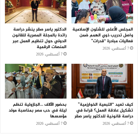
المجلس الأعلى للشئون الإسلامية
الدكتور ياسر صقر ينشر دراسة
واصل تدريب ذوي الهمم ضمن
رائدة بالمجلة المصرية للقانون
فعاليات مبادرة “قدرات”
الدولي حول تنظيم العمل عبر
المنصات الرقمية
7 أغسطس، 2026
7 أغسطس، 2026
كيف تعيد “التبعية الخوارزمية”
بحضور الآلاف …الجازولية تنظم
تشكيل علاقة العمل؟ قراءة في
ليلة في حب مصر بمناسبة مولد
دراسة قانونية للدكتور ياسر صقر
مؤسسها
7 أغسطس، 2026
7 أغسطس، 2026