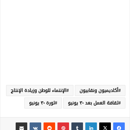
أكاديميون ونقابيون
الإنتماء للوطن وزيادة الإنتاج
ثقافة العمل بعد ٣٠ يونيو
ثورة ٣٠ يونيو
لينكدإن
‏Tumblr
بينتيريست
‏Reddit
‏VKontakte
مشاركة عبر البريد