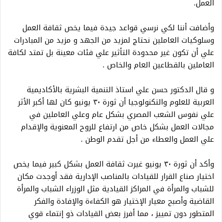
العمل.
وأضافت أننا لكي نرسي قواعد جيدة فيما يخص ثقافة العمل
وسلوكيات العاملين نحتاج لمزيد من الجهد و مزيد من المبادرات
علي أن تكون غير محدودة التأثير علي فئات معينة بل تمتد لكافة
العاملين بالقطاعين العام والخاص .
و قال الدكتور حسن علي استاذ التنمية البشرية بالأكاديمية
العربية للعلوم والتكنولوجيا أن ثورة ٣٠ يونيو كان لها أكبر الأثر
علي نفوس الشعب المصري بشكل عام وعلي العاملين في
مجالات العمل بشكل خاص من ارتفاع للروح المعنوية والإقدام
علي العمل والعطاء من أجل تقدم الوطن .
وأكد أن ثورة ٣٠ يونيو غيرت ثقافة العمل بشكل كبير فيما يخص
اختيار صناع القرار للقيادات بالمناصب الإدارية فقد أوجدت مكان
للشباب والمرأة في المراكز القيادية مثل الوزراء الشباب والمرأة
القاضية وأصبح معيار الإختيار هو الكفاءة والإفادة والفكر
المتطور دون تمييز ، مما أفرز بعض القيادات ذو إنتماء قوي