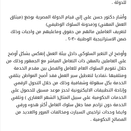
للدولة .
وأشار دكتور حسن علي إلي قيام الدولة المصرية بوضع (ميثاق
العمل المهني) و(مدونة السلوك الوظيفي)
لتعريف العاملين مالهم من حقوق وماعليهم من واجبات وذلك
ضمن الاستراتيجية الوطنية ٢٠٣٠ .
وأوضح ان التغير السلوكي داخل بيئة العمل إنعكس بشكل أوضح
علي العاملين بالمهن ذات التعامل المباشر مع الجمهور وذلك من
خلال تقويم السلوك العام للعامل والفصل بين مقدم الخدمة
ومتلقيها ،تفاديا لتعطيل سير العمل فقد أصبح المواطن يتلقي
الخدمة بكل سهولة وشفافية وذلك من خلال التحول الرقمي
وإتاحة التطبيقات الاليكترونية لحجز موعد مسبق للحصول علي
الخدمات الحكومية علي سبيل المثال( الشهر العقاري ) وتلقي
الخدمة دون تزاحم مما جعل سلوك العامل أكثر هدوء ورقي
وايضا وحدات تراخيص السيارت ومخالفات المرور والعديد من
المصالح الحكومية .