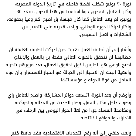
ثورة ٣٠ يونيو شكلت نقطة فاصلة في تاريخ الدولة المصرية،
وكان العامل المصري جزءا اساسيا من هذا التحول. فبعد 30
يونيو، لم يعد العامل كما كان قبلها، بل اصبح اكثر وعيا بحقوقه،
واكثر ادراكا لدوره الوطني، وزادت قدرته على التمييز بين
الشعارات والعمل الحقيقي.
وأشار إلي أن ثقافة العمل تغيرت حين ادركت الطبقة العاملة ان
مطالبها لن تتحقق بالصوت العالي فقط، بل بالعمل والإنتاج،
اصبح الوعي هو الحارس الاول لحقوق العمال، بعد مرورهم بتجربة
واقعية اثبتت ان الانحياز الى الدولة هو انحياز للاستقرار، وان قوة
العامل من قوة الدولة و مؤسساتها.
وأوضح أن بعد الثورة، اتسعت دوائر المشاركة، واصبح للعامل راي
وصوت داخل مكان العمل، وصار الحديث عن العدالة والحوكمة
ومكافحة الفساد جزءا من لغة الحوار اليومي بين الزملاء في
الادارات والمواقع الانتاجية.
ولفت حنفي إلي أنه رغم التحديات الاقتصادية فقد حافظ كثير