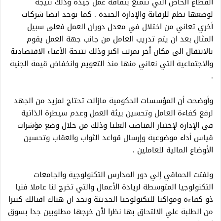
القطاع الخاص التي تتمتع بثقافة عمل جيدة وذلك نتيجة
لوضعها نظم للرقابة والإدارة الجيدة . كما يوجد ايضا شركات
أخري تعاني من اختلال في معدل دوران العمل فعلى سبيل
المثال بعد ان يتم تدريب العامل من جانب جهة العمل يقوم
بالانتقال الي مكان أخر بمرتب اكبر وذلك نتيجة الأعباء الاقتصادية
والاجتماعية التي نعاني منها منذ التعويم وانخفاض قيمة الجنية
.
وأوضحت أن المؤسسات الحكومية مازالت تحتاج لمزيد من الجهد
لرفع كفاءة العامل وتحسين بيئة العمل وعدم سيطرة الذاتية
في الإدارة لإختيار المناصب العليا وذلك من خلال وضع مؤشرات
قياس أداء موضوعية وإرسال قواعد الثواب والعقاب وتحسين
الأوضاع المالية للعاملين .
ولفتت الحماقي إلي دور المدارس التكنولوجية والجامعات
التكنولوجيا المتوسطة لريادة الأعمال والتي تخرج لنا عاملا فنيا
ذو كفاءة ومواكبا للتكنولوجيا الحديثة ونجد ان هناك اقبالك كبيرا
من الطلبة علي الالتحاق بها نظرا لأن خرجها مطلوبين جدا بسوق