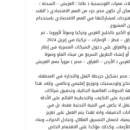
لثلاث ممرات اللوجستية ( طابا / العريش – السخنة /
يمكن أن تكون مصر جزء من الممر الاقتصادي ( الهند
 مقترحات لمشاركتها في الممر الاقتصادي باستخدام
 المشروع .
 الكبير بالخليج العربي وتركيا وصولاً لأوروبا ، تم
التوقيع على مذكرة التفاهم الرباعية ( العراق – قطر – الإمارات – تركيا) في إبريل 2024
ر والعراق علي دخول الشركات المصرية فى إطار
 إنشاء الطريق السريع من ميناء الفاو وصولا
ربي ( الأردن – العراق – مصر ) مروراً بممر العريش
عيد مصر تشكيل خريطة النقل والتجارة في المنطقة،
نتاج ولوجستيات وتوزيع إقليمي وعالمي. ويُعد هذا
هة التحولات العالمية الحالية، وتحقيق شراكات
القدرة على التكيف، والتخطيط القائم على الأدلة
لنقل لا يكمن في البنية التحتية فقط، بل في
انات الدقيقة، وانه لهذا يتم العمل على تعزيز
يمية، لضمان التنسيق الفعّال، وتبادل الخبرات، وبناء
 للأزمات. وكذلك مؤكدا على الاهتمام الخاص