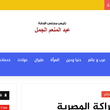
ة
عرب و عالم
دنيا ودين
المرأة
طيران
حوادث
خدمات
عالم
قن
راكة المصرية