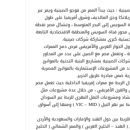
لصينية : حيث يبدأ الممر من فوجو الصينية ويمر عبر
يلانكا وجزر المالديف وشرق أفريقيا على طول
قناة السويس إلى البحر المتوسط ، وتشكل مصر نقطة
ل محور قناة السويس والمنطقة الاقتصادية التابعة
جستية كبرى بمشاركة شركات صينية.
دول الجوار العربي والأفريقي فرص دمج الممرات
رية ، وتعمل مصر مع الصين على عدد من المحاور
كات الصينية بمشاريع البنية التحتية بالموانئ
 من المشروعات الإستثمارية بالموانئ المصرية
ية ضمن مبادرة طريق الحرير.
ال الربط مع ممرات إفريقيا الداخلية حيث تعمل مصر
 والقرن الأفريقي ، من خلال عدة مشروعات مثل
اد ومشروعات النقل النهري للربط عبر السودان
من خلال ربط بحيرة فيكتوريا بالبحر المتوسط عبر نهر النيل ( VIC – MID ) ومنها إلى أسواق
ثا: ممر الهند – الخليج – أوروبا ( IMEC )للربط بين دول الهند والإمارات والسعودية والأردن
 الهند – الخليج العربي ) والممر الشمالي ( الخليج