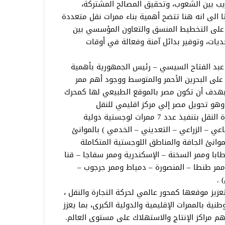
ريب بين الشعوب، وتحقيق المصالح المشتركة،
تا الى انه هنا تتضح أهمية بناء ممرات نقل متعددة
م على التخطيط المنسق والتعاون المؤسسي بين
ديات، وتوفير بدائل آمنة وفعالة في أوقات
عبد الفتاح السيسي – رئيس الجمهورية بأهمية
على البحرين الأحمر والمتوسط ووجود أهم ممر
هدف أن تكون مصر بالموقع الطبيعي لها كمحرك
وهو تحويل مصر إلي مركز اقليمي للنقل
واللوجيستيات وتجارة الترانزيت ، قامت وزارة النقل بتنفيذ عدد 7 ممرات لوجستية دولية
اعي – الزراعي – التعديني – الخدمي ) بالموانئ
لموانئ الجافة والمناطق اللوجستية المتكاملة
ابا وممر السخنة – الإسكندرية وممر سفاجا – قنا
وممر طنطا – المنصورة – دمياط وممر جرجوب –
 .
عزيز موقعها كمحور عالمي لحركة التجارة والنقل ،
نية بالممرات الإقليمية والدولية الكبرى، بما يعزز
أهم مراكز الإنتاج والاستهلاك على مستوى العالم.