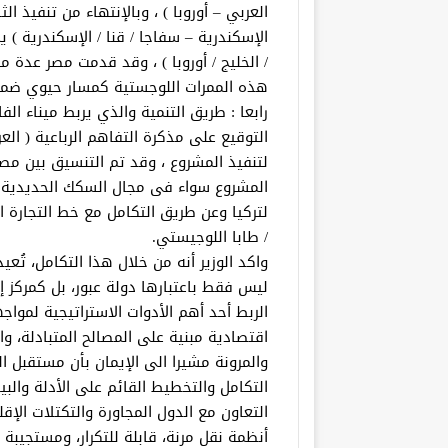
العربي – أوروبا ) ، وبالإنتهاء من تنفيذ ا
الإسكندرية – سفاجا / قنا / الإسكندرية ) 
/ الخليج / أوروبا ) ، وقد قدمت مصر عدة
هذه الممرات اللوجستية كمسار حيوي ضمن
رابعا : طريق التنمية والذي يربط ميناء الفاو
لتنفيذ المشروع ، وقد تم التنسيق بين مص
المشروع سواء فى مجال السكك الحديدية أو
لتركيا وعن طريق التكامل مع خط التجارة الع
/ طابا اللوجيستي.
واكد الوزير أنه من خلال هذا التكامل، تُ
ليس فقط باعتبارها دولة عبور، بل كمركز إ
الربط أحد أهم الأدوات الاستراتيجية لمواج
اقتصادية مبنية على المصالح المتبادلة، و
والمرونة مشيرا الى الإيمان بأن مستقبل ا
التكامل والتخطيط القائم على الأدلة والبي
التعاون مع الدول المجاورة والتكتلات الإقل
أنظمة نقل مرنة، قابلة للتكرار، ومستجيبة