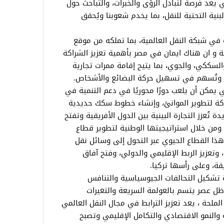
 يعد فرصة لتبادل الرؤى والخبرات، والتباحث حول
بنية التحتية للنقل، بما يخدم شعوبنا ويُحقق
ة في شبكة النقل العالمية، بما تملكه من موقع
 و ان هناك ايمان في مصر بأهمية تعزيز الشراكة
والسككي، والجوي، بما يتيح إقامة ممرات تجارية
با، وتُسهم في تسهيل حركة البضائع والأشخاص.
كي يمكن أن يلعب دورًا محوريًا في دعم التنمية في
ركة لتطوير الموانئ، وإنشاء خطوط سكك حديدية
تُعزز التجارة البينية بين الدول الأفريقية وتفتح
 ومن خلال استراتيجيتها الوطنية لتطوير قطاع
ذا القطاع الحيوي عبر التحول إلى وسائل نقل
وتعزيز الربط الإقليمي والدولي، وفتح آفاق
ة، وعلى رأسها تركيا.
ة تشكيل التحالفات الجيوسياسية والتنافس
ظل عصر يتسم بالعولمة السريعة والتغيرات
الملحة ، يعد تعزيز الترابط في مجال النقل العالمي
 والنمو الاقتصادي والتكامل الإقليمي وتصبح