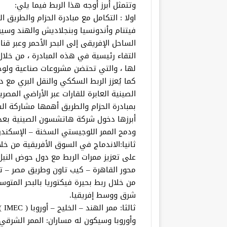
وتتمثل أبرز أوجه هذا الربط فيما يلي:
اولا : التكامل مع مبادرة الحزام والطريق ا
فيتنام وأندونسيا وبنجلاديش والهند وسير
الساحل الإفريقى إلى البحر الأحمر وعبر 
التقاء رئيسية في هذه المبادرة ، من خلا
لها ، والتي تحتضن مشروعات صناعية ولو
كما يُعزز الربط السككي والنقل البري مع 
الصينية العابرة للقارات عبر الأراضي المص
بمبادرة الحزام والطريق أهمها مشاركة الشر
أبرزها دخول شركة هاتشسون الصينية بعدد
ودمج الممر اللوجيستي السخنة – الإسكندر
ثانيا:الاندماج في السوق الأفريقية من خل
على تعزيز ممرات الربط مع دول حوض النيل
محور القاهرة – كيب تاون وطريق مصر – تش
شرق ووسط إفريقيا.
ثال
وأوروبا وسيكون له مساران: الممر الشرقي (