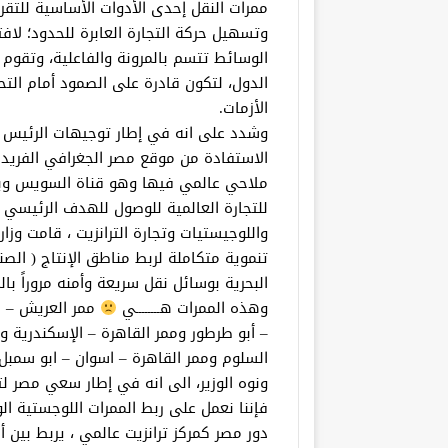
ممرات النقل إحدى الأدوات الأساسية للتق
وتسهيل حركة التجارة العابرة للحدود؛ لاف
الوسائط تتسم بالمرونة والفاعلية، وتقو
الدول، لتكون قادرة على الصمود أمام التح
الأزمات.
وشدد على انه في إطار توجيهات الرئيس 
الاستفادة من موقع مصر الجغرافي الفريد 
ملاحي عالمي فيها وهو قناة السويس وب
للتجارة العالمية للوصول للهدف الرئيسي 
تنموية متكاملة لربط مناطق الإنتاج ( الصن
البحرية بوسائل نقل سريعة وأمنه مروراً با
وهذه الممرات هــــــــي
ممر العريش – ط
– أبو طرطور وممر القاهرة – الإسكندرية 
السلوم وممر القاهرة – اسوان – ابو سمبل)
ونوه الوزير، الى انه في إطار سعي مصر لت
فإننا نعمل على ربط الممرات اللوجستية الوط
دور مصر كمركز ترانزيت عالمي ، يربط بين 