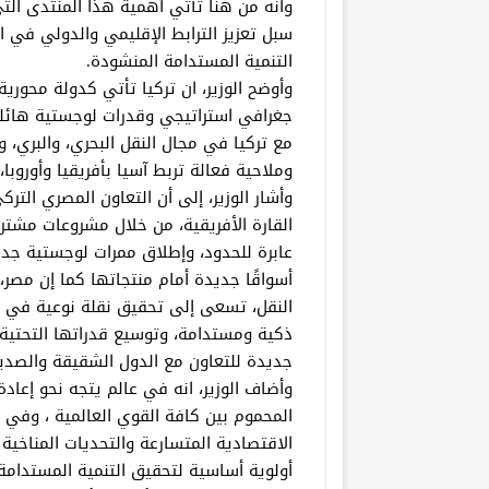
وأنه من هنا تأتي أهمية هذا المنتدى التي
سبل تعزيز الترابط الإقليمي والدولي في ال
التنمية المستدامة المنشودة.
وأوضح الوزير، ان تركيا تأتي كدولة محوري
جغرافي استراتيجي وقدرات لوجستية هائلة
مع تركيا في مجال النقل البحري، والبري، 
وملاحية فعالة تربط آسيا بأفريقيا وأورو
وأشار الوزير، إلى أن التعاون المصري التر
القارة الأفريقية، من خلال مشروعات مشت
عابرة للحدود، وإطلاق ممرات لوجستية جديدة 
أسواقًا جديدة أمام منتجاتها كما إن مصر،
النقل، تسعى إلى تحقيق نقلة نوعية في ه
ذكية ومستدامة، وتوسيع قدراتها التحتية، 
جديدة للتعاون مع الدول الشقيقة والصديق
وأضاف الوزير، انه في عالم يتجه نحو إعاد
المحموم بين كافة القوي العالمية ، وفي 
الاقتصادية المتسارعة والتحديات المناخية 
أولوية أساسية لتحقيق التنمية المستدامة