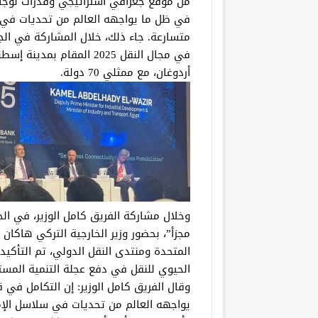
من موقع جغرافي استراتيجي وقدرات لوجستي
في ظل ما يواجهه العالم من تحديات في س
متسارعة. جاء ذلك، خلال المشاركة في الجل
في مجال النقل 2025 المقا
أردوغان، مع ممثلي 70 دولة.
وخلال مشاركة الفريق كامل الوزير، في الج
مجزأ”، بحضور وزير الخارجية التركي هاكان
المتحدة ومنتدى النقل الدولي، تم التأكيد 
الحيوي للنقل في دفع عجلة التنمية المستد
وقال الفريق كامل الوزير: إن التكامل في 
يواجهه العالم من تحديات في سلاسل الإمد