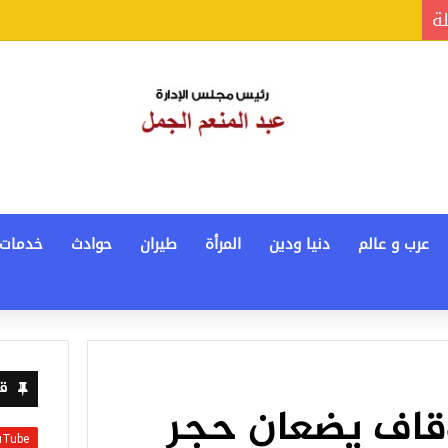
لة
عرب و عالم
دنيا ودين
المرأة
طيران
حوادث
خدمات
قن
أوقاف يضعان حجر