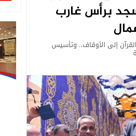
سجد برأس غارب
مال
قرآن إلى الأوقاف.. وتأسيس
ة