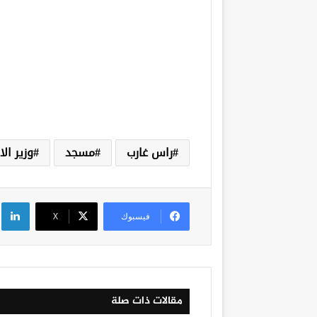
راس غارب
مسجد
وزير ال
لي
فيسبوك
‫X
مقالات ذات صلة