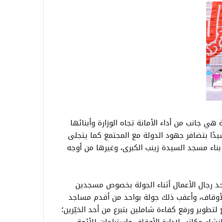
 هي جانب من أداء الأمانة تجاه الوزارة وأبنائها
ا بتضافر جهود الدولة مع المجتمع كما يتجلى
بناء مسجد السيدة زينب الكبرى، وغيرها من أوجه
د رجال الأعمال أثناء الجولة بخصوص مسجدين
لأوقاف، وأعقب ذلك جولة بواحد من أقدم مساجد
رر أن يخضع لتطوير ورفع كفاءة شاملين بتبرع من أحد الخيّرين؛