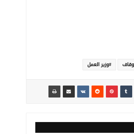
اوقاف
وزير العمل
نكدإن
‏Tumblr
بينتيريست
‏Reddit
‏VKontakte
مشاركة عبر البريد
طباعة