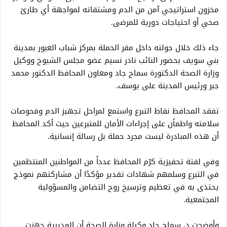
مخزون استراتيجي آمن من الدم ومشتقاته لمواجهة أي طارئ
صحي أو احتياجات دورية للمرضى.
جاء ذلك خلال جولته داخل مقر الحملة بمركز شباب العبور بمدينة
بني سويف بحضور النائب نادر نسيم عضو مجلس الشيوخ ووكيل
وزارة الصحة الدكتورة سماح جاد ومعاون المحافظ الدكتور محمد
جبر ورئيس المدينة على يوسف.
تفقد المحافظ نقاط التبرع واستمع لمراحل تجهيز الدم وفحوصات
سلامته واطمأن على إجراءات الأمان للمتبرعين حيث أكد المحافظ
أن هذه المبادرة ليست مجرد حملة بل رسالة إنسانية.
وفي لفتة تحفيزية كرّم المحافظ عدداً من المواطنين المنتظمين
في التبرع وسلمهم شهادات تقدير مؤكدًا أن مشاركتهم نموذج
يحتذى به في تعظيم وترسيخ روح التضامن والمسؤولية
المجتمعية.
وأوضحت د. سماح جاد وكيلة وزارة الصحة أن المديرية جهزت