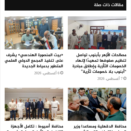
مقالات ذات صلة
مصالحات الأزهر بأبنوب تواصل
«بيت المنصورة الهندسي» يشرف
تنظيم صفوفها تمهيدًا لإنهاء
على تنفيذ المجمع الدولي العلمي
الخصومات الثأرية وإطلاق مبادرة
المتطور بدمياط الجديدة
“أبنوب بلا خصومات ثأرية”
6 أغسطس، 2026
7 أغسطس، 2026
محافظ الدقهلية ومساعدا وزير
محافظ أسيوط : تكامل الأجهزة