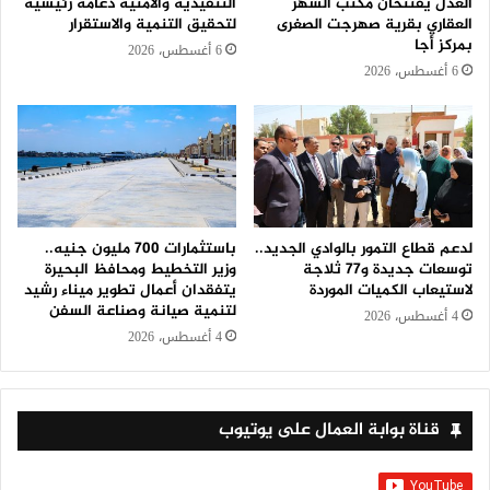
العدل يفتتحان مكتب الشهر
التنفيذية والأمنية دعامة رئيسية
العقاري بقرية صهرجت الصغرى
لتحقيق التنمية والاستقرار
بمركز أجا
6 أغسطس، 2026
6 أغسطس، 2026
لدعم قطاع التمور بالوادي الجديد..
باستثمارات 700 مليون جنيه..
توسعات جديدة و٧٧ ثلاجة
وزير التخطيط ومحافظ البحيرة
لاستيعاب الكميات الموردة
يتفقدان أعمال تطوير ميناء رشيد
لتنمية صيانة وصناعة السفن
4 أغسطس، 2026
4 أغسطس، 2026
قناة بوابة العمال على يوتيوب