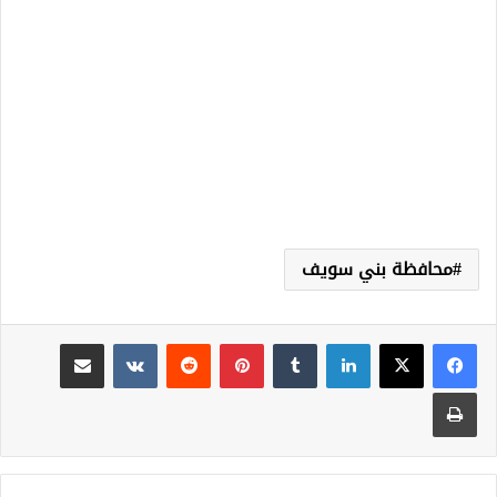
محافظة بني سويف
لينكدإن
‏Tumblr
بينتيريست
‏Reddit
‏VKontakte
مشاركة عبر البريد
طباعة