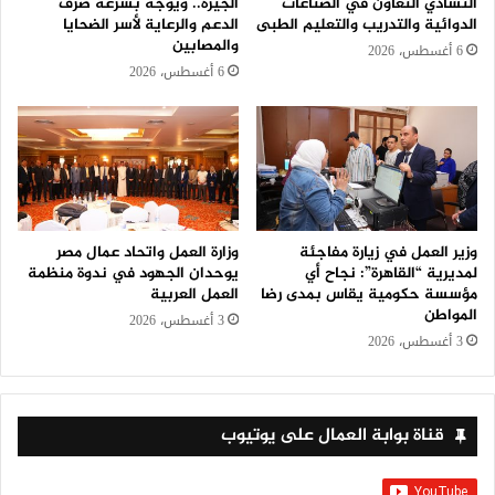
التشادي التعاون في الصناعات
الجيزة.. ويوجه بسرعة صرف
الدوائية والتدريب والتعليم الطبى
الدعم والرعاية لأسر الضحايا
والمصابين
6 أغسطس، 2026
6 أغسطس، 2026
وزير العمل في زيارة مفاجئة
وزارة العمل واتحاد عمال مصر
لمديرية “القاهرة”: نجاح أي
يوحدان الجهود في ندوة منظمة
مؤسسة حكومية يقاس بمدى رضا
العمل العربية
المواطن
3 أغسطس، 2026
3 أغسطس، 2026
قناة بوابة العمال على يوتيوب