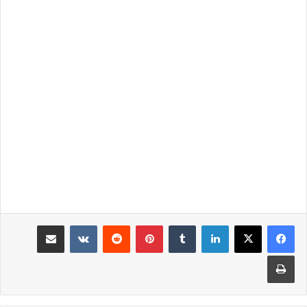
لينكدإن
‏Tumblr
بينتيريست
‏Reddit
‏VKontakte
مشاركة عبر البريد
طباعة