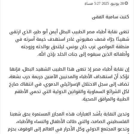
28 يونيو، 2025 5:27 مساءً
كتبت سامية الفقى
تنعى نقابة أطباء مصر الطبيب البطل أيمن أبو طير، الذي ارتقى
شهيدًا جرّاء قصف صهيوني غادر استهدف خيمة أسرته في
منطقة المواصي غرب خان يونس، ليلتحق بوالدته وزوجته
وأطفاله الذين سبقوه إلى جنات الخلد بإذن الله.
إن نقابة أطباء مصر إذ تنعى هذا الطبيب الشهيد البطل، فإنها
تؤكد أنّ استهداف الأطباء والمدنيين الآمنين جريمة حرب بشعة،
تضاف إلى سجل الاحتلال الإسرائيلي الدموي، في انتهاك صارخ
لكل الشرائع السماوية والقوانين الدولية التي تحمي الأطقم
الطبية والمرافق الصحية.
وتدين النقابة بأشد العبارات هذه المجازر المستمرة بحق شعبنا
الفلسطيني الصامد، والتي طالت الأطفال والنساء والأطباء،
وتدعو المجتمع الدولي وكل الأحرار في العالم إلى الوقوف بحزم