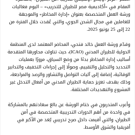
المقام في «أكاديمية مصر للطيران للتدريب» – اليوم فعاليات
ورشة العمل المتخصصة بعنوان «إدارة المخاطر» والموجهة
للعاملين في مجال الشحن الجوي، والتي عُقدت خلال الفترة من
22 إلى 25 يونيو 2025.
وقدّم ورشة العمل خالد فتحي، المحاضر المعتمد لدى المنظمة
الدولية للطيران المدني (ICAO)، حيث تناولت محاورها المتقدمة
أساليب إدارة المخاطر بدءًا من وضع السياق، مرورًا بعمليات
التحديد والتحليل والتقييم، وصولًا إلى إجراءات التخفيف والتدابير
الوقائية، إضافة إلى آليات التواصل والتشاور والرصد والمراجعة،
وذلك بهدف تعزيز حماية الطيران المدني من أفعال التدخل غير
المشروع والتهديدات المختلفة.
وأعرب المتدربون في ختام الورشة عن بالغ سعادتهم بالمشاركة
في واحدة من أهم الدورات التدريبية المتخصصة في أمن
الطيران، والتي أقيمت داخل صرح تدريبي يُعد من الأكبر في
أفريقيا والشرق الأوسط.