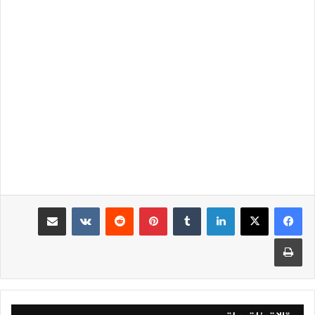
لينكدإن
‏Tumblr
بينتيريست
‏Reddit
‏VKontakte
مشاركة عبر البريد
طباعة