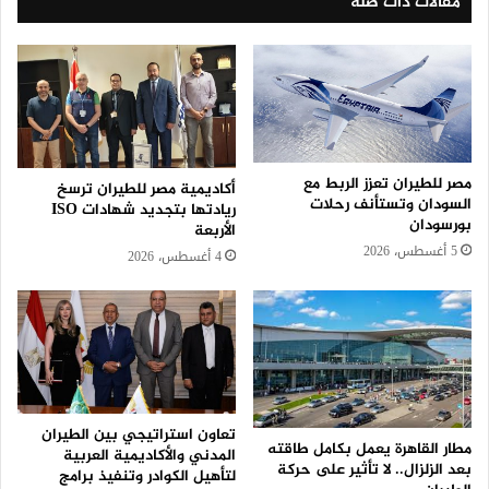
مقالات ذات صلة
مصر للطيران تعزز الربط مع
أكاديمية مصر للطيران ترسخ
السودان وتستأنف رحلات
ريادتها بتجديد شهادات ISO
بورسودان
الأربعة
5 أغسطس، 2026
4 أغسطس، 2026
تعاون استراتيجي بين الطيران
مطار القاهرة يعمل بكامل طاقته
المدني والأكاديمية العربية
بعد الزلزال.. لا تأثير على حركة
لتأهيل الكوادر وتنفيذ برامج