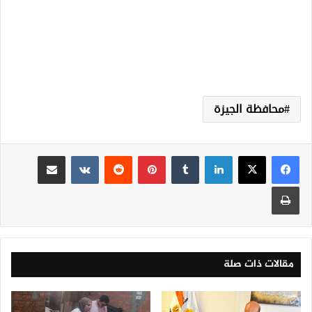
محافظة الجيزة
لينكدإن
‏Tumblr
بينتيريست
‏Reddit
‏VKontakte
مشاركة عبر البريد
طباعة
مقالات ذات صلة