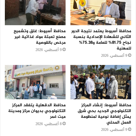
محافظ أسيوط يعتمد نتيجة الدور
محافظ أسيوط: غلق وتشميع
الثاني للشهادة الإعدادية بنسبة
مصنع تعبئة مواد غذائية غير
نجاح 81.75% للعامة و75.38%
مرخص بالقوصية
للمهنية
9 أغسطس، 2026
9 أغسطس، 2026
محافظ أسيوط: إنشاء المركز
محافظ الدقهلية يتفقد المركز
التكنولوجي الجديد بحي شرق
التكنولوجي بديوان مركز ومدينة
يمثل إضافة نوعية لمنظومة
ميت غمر
العمل المحلي
8 أغسطس، 2026
9 أغسطس، 2026