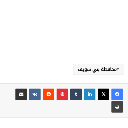
محافظة بني سويف
لينكدإن
‏Tumblr
بينتيريست
‏Reddit
‏VKontakte
مشاركة عبر البريد
طباعة