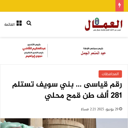
بحث عن
القائمة
المحافظات
رقم قياسى … بني سويف تستلم
281 ألف طن قمح محلي
29 يونيو، 2025 2:21 مساءً