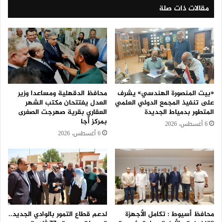
مقالات ذات صلة
«بيت المنصورة الهندسي» يشرف
محافظ الدقهلية ومساعدا وزير
على تنفيذ المجمع الدولي العلمي
العدل يفتتحان مكتب الشهر
المتطور بدمياط الجديدة
العقاري بقرية صهرجت الصغرى
بمركز أجا
6 أغسطس، 2026
6 أغسطس، 2026
محافظ أسيوط : تكامل الأجهزة
لدعم قطاع التمور بالوادي الجديد..