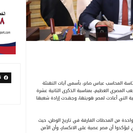
ت
برئاسة المحاسب عباس صابر، بأسمى آيات التهنئة
ب المصري العظيم، بمناسبة الذكرى الثانية عشرة
التاريخية التي أعادت لمصر هويتها، وجسّدت إرادة شعبها
ثورة 30 يونيو ستظل واحدة من المحطات الفارقة في تاريخ الوطن، حيث
 ليؤكدوا أن مصر عصية على الانكسار، وأن الأمن