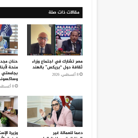
مقالات ذات صلة
مصر تشارك في اجتماع وزراء
ثقافة دول “بريكس” بالهند
منحة لأبنا
بجامعتي ب
8 أغسطس، 2026
وساكسوني 
8 أغسطس، 2026
دعما للعمالة غير
وزيرة الإس