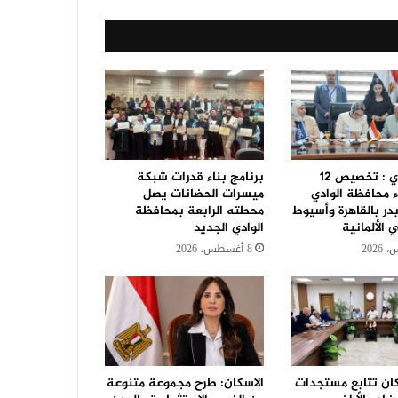
حنان مجدي : تخصيص 12
برنامج بناء قدرات شبكة
ء محافظة الوادي
ميسرات الحضانات يصل
در بالقاهرة وأسيوط
محطته الرابعة بمحافظة
الألمانية
الوادي الجديد
8 أغسطس، 2026
كان تتابع مستجدات
الاسكان: طرح مجموعة متنوعة