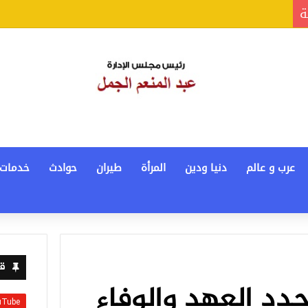
ة
عرب و عالم
دنيا ودين
المرأة
طيران
حوادث
خدمات
قن
جدد العهد والوفاء