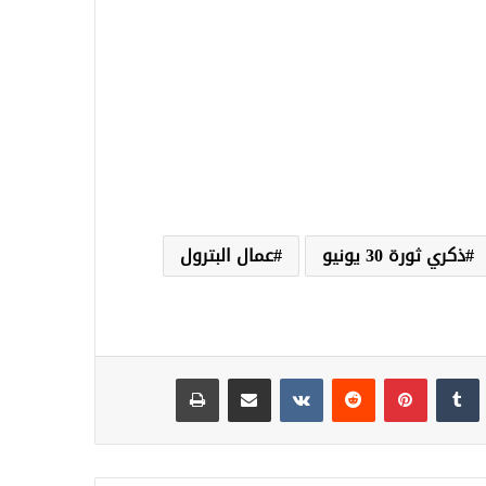
ذكري ثورة 30 يونيو
عمال البترول
نكدإن
‏Tumblr
بينتيريست
‏Reddit
‏VKontakte
مشاركة عبر البريد
طباعة