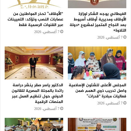
الغيطاني يوجه الشكر لوزارة
“الأوقاف” تحذر المواطنين من
الأوقاف ومديرية أوقاف أسيوط
عصابات النصب وتؤكد: التعيينات
بعد النجاح المتميز لمشروع «دولة
عبر القنوات الرسمية فقط
التلاوة»
7 أغسطس، 2026
7 أغسطس، 2026
المجلس الأعلى للشئون الإسلامية
الدكتور ياسر صقر ينشر دراسة
واصل تدريب ذوي الهمم ضمن
رائدة بالمجلة المصرية للقانون
فعاليات مبادرة “قدرات”
الدولي حول تنظيم العمل عبر
المنصات الرقمية
7 أغسطس، 2026
7 أغسطس، 2026