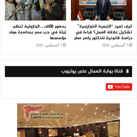
كيف تعيد “التبعية الخوارزمية”
بحضور الآلاف …الجازولية تنظم
تشكيل علاقة العمل؟ قراءة في
ليلة في حب مصر بمناسبة مولد
دراسة قانونية للدكتور ياسر صقر
مؤسسها
7 أغسطس، 2026
7 أغسطس، 2026
قناة بوابة العمال على يوتيوب