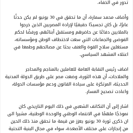
تدور في الخفاء.
وأضاف محمد سمارة، أن ما تحقق في 30 يونيو لم يكن حدثًا
عابرًا، بل كان تجسيدًا حقيقيًا لإرادة المصريين الذين خرجوا
بالملايين دفاعًا عن حاضرهم ومستقبل أبنائهم، ورفضًا لحكم
الفوضى والجماعات التي سعت لاختطاف الوطن ومؤسساته،
مستغلين سلاح القوة والعنف بحثا عن مصالحهم وطمعا في
اعتلاء المشهد السياسي.
اضاف رئيس النقابة العامة للعاملين بالمناجم والمحاجر
والملاحات، أن هذه الثورة، وضعت مصر على طريق الدولة المدنية
الحديثة، المرتكزة على سيادة القانون ودعم مؤسسات الدولة،
واعادت تصحيح المسار.
اشار إلى أن التكاتف الشعبي في ذلك اليوم التاريخي كان
نموذجًا ملهمًا في الانتماء الوطني والوحدة الوطنية، مشيرا الى
ان ذكرى ثورة 30 يونيو يعزز من قيمة ما تحقق منذ ذلك الحين
من إنجازات على مختلف الأصعدة، سواء في مجال البنية التحتية