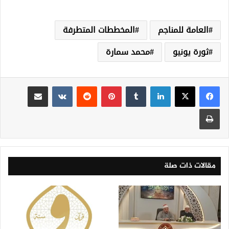
العامة للمناجم
المخططات المتطرفة
ثورة يونيو
محمد سمارة
لينكدإن
‏Tumblr
بينتيريست
‏Reddit
‏VKontakte
مشاركة عبر البريد
طباعة
مقالات ذات صلة