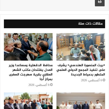
مقالات ذات صلة
«بيت المنصورة الهندسي» يشرف
محافظ الدقهلية ومساعدا وزير
على تنفيذ المجمع الدولي العلمي
العدل يفتتحان مكتب الشهر
المتطور بدمياط الجديدة
العقاري بقرية صهرجت الصغرى
بمركز أجا
6 أغسطس، 2026
6 أغسطس، 2026