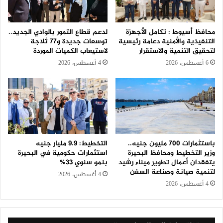
محافظ أسيوط : تكامل الأجهزة
لدعم قطاع التمور بالوادي الجديد..
التنفيذية والأمنية دعامة رئيسية
توسعات جديدة و٧٧ ثلاجة
لتحقيق التنمية والاستقرار
لاستيعاب الكميات الموردة
6 أغسطس، 2026
4 أغسطس، 2026
باستثمارات 700 مليون جنيه..
التخطيط: 9.9 مليار جنيه
وزير التخطيط ومحافظ البحيرة
استثمارات حكومية في البحيرة
يتفقدان أعمال تطوير ميناء رشيد
بنمو سنوي 33%
لتنمية صيانة وصناعة السفن
4 أغسطس، 2026
4 أغسطس، 2026