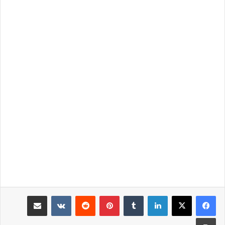
لينكدإن
‏Tumblr
بينتيريست
‏Reddit
‏VKontakte
مشاركة عبر البريد
طباعة