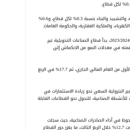
بينما ساهمت قطاعات الخدمات الاجتماعية، والتشييد والبناء بنسبة 0.3% لكل قطاع، و0.6%
كهرباء، والملكية العقارية، والحكومة العامة).
ومنذ الربع الرابع من العام المالي الماضي 2023/2024، بدأ قطاع الصناعات التحويلية غير
همته في معدلات النمو من الانكماش إلى
وحقق القطاع نموًا بنسبة 7.1% في الربع الأول من العام المالي الجاري، ثم 17.7% في الربع
ر البترولية السعي نحو زيادة الاستثمارات في
للأنشطة الصناعية، للتحول نحو القطاعات القابلة
لحوظ في أداء الصادرات الصناعية، حيث سجلت
صادرات السلع تامة الصنع زيادة سنوية بلغت 12.7% خلال الربع الثالث، ما يعزز دور القطاع