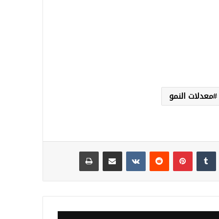
معدلات النمو
نكدإن
‏Tumblr
بينتيريست
‏Reddit
‏VKontakte
مشاركة عبر البريد
طباعة