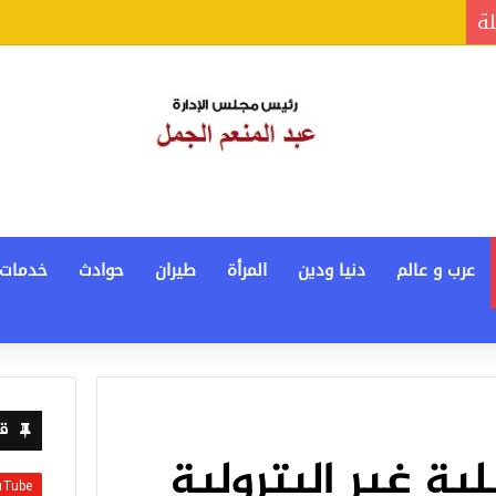
لة
عرب و عالم
دنيا ودين
المرأة
طيران
حوادث
خدمات
قن
ية غير البترولية