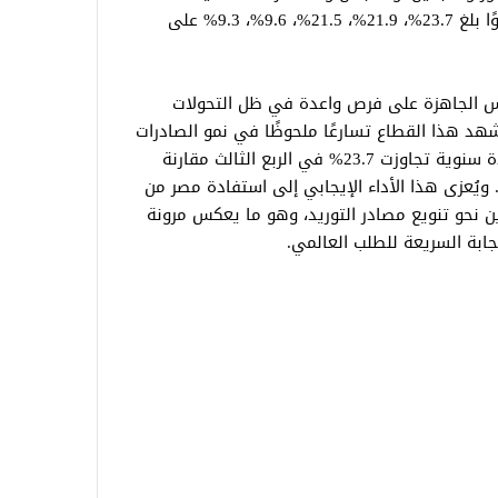
المتنوعة، والأقمشة القطنية، والأدوية، نموًا بلغ 23.7%، 21.9%، 21.5%، 9.6%، 9.3% على
ابس الجاهزة على فرص واعدة في ظل التحولات
شهد هذا القطاع تسارعًا ملحوظًا في نمو الصادرات
خلال العام المالي 2024/2025، مسجلًا زيادة سنوية تجاوزت 23.7% في الربع الثالث مقارنة
لفترة نفسها من العام السابق (شكل 8). ويُعزى هذا الأداء الإيجابي إلى استفادة مصر من
دين نحو تنويع مصادر التوريد، وهو ما يعكس مرونة
ابة السريعة للطلب العالمي.