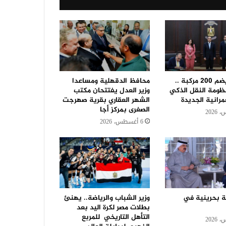
بأسطول يضم 200 مركبة ..
محافظ الدقهلية ومساعدا
ومة النقل الذكي
وزير العدل يفتتحان مكتب
مرانية الجديدة
الشهر العقاري بقرية صهرجت
الصغرى بمركز أجا
6 أغسطس، 2026
 بحرينية في
وزير الشباب والرياضة.. يهنئ
بطلات مصر لكرة اليد بعد
التأهل التاريخي للمربع