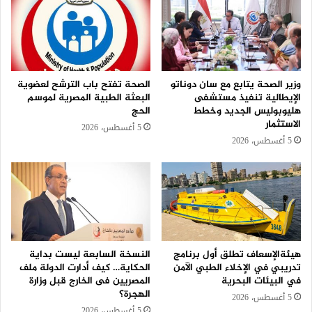
وزير الصحة يتابع مع سان دوناتو
الصحة تفتح باب الترشح لعضوية
الإيطالية تنفيذ مستشفى
البعثة الطبية المصرية لموسم
هليوبوليس الجديد وخطط
الحج
الاستثمار
5 أغسطس، 2026
5 أغسطس، 2026
هيئةالإسعاف تطلق أول برنامج
النسخة السابعة ليست بداية
تدريبي في الإخلاء الطبي الآمن
الحكاية… كيف أدارت الدولة ملف
في البيئات البحرية
المصريين فى الخارج قبل وزارة
الهجرة؟
5 أغسطس، 2026
5 أغسطس، 2026