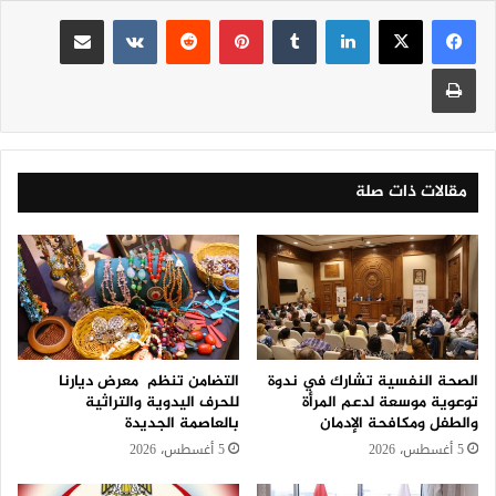
لينكدإن
‏Tumblr
بينتيريست
‏Reddit
‏VKontakte
مشاركة عبر البريد
طباعة
مقالات ذات صلة
الصحة النفسية تشارك في ندوة
التضامن تنظم معرض ديارنا
توعوية موسعة لدعم المرأة
للحرف اليدوية والتراثية
والطفل ومكافحة الإدمان
بالعاصمة الجديدة
5 أغسطس، 2026
5 أغسطس، 2026