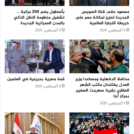
مسعود علام: قناة السويس
بأسطول يضم 200 مركبة ..
الجديدة تعزيز لمكانة مصر على
تشغيل منظومة النقل الذكي
خريطة التجارة العالمية
بالمدن العمرانية الجديدة
6 أغسطس، 2026
6 أغسطس، 2026
محافظ الدقهلية ومساعدا وزير
قمة مصرية بحرينية في العلمين
العدل يفتتحان مكتب الشهر
6 أغسطس، 2026
العقاري بقرية صهرجت الصغرى
بمركز أجا
6 أغسطس، 2026