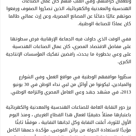
وللعمال كرامتهم، وفي القلب منهم كان عمال الصناعات
الهندسية والمعدنية والكهربائية، الذين تصدّروا الصفوف ورفعوا
صوتهم عاليًا دفاعًا عن المصانع المصرية، وعن إرث عمالي طالما
كان عمادًا للصناعة الوطنية.
ففي الوقت الذي حاولت فيه الجماعة الإرهابية فرض سطوتها
على مفاصل الاقتصاد المصري، كان عمال الصناعات الهندسية
على وعي بخطورة ما يحدث، رافضين تفكيك المؤسسات الإنتاجية
الكبرى.
سطّروا مواقفهم الوطنية في مواقع العمل، وفي الشوارع
والميادين، ليكونوا من أوائل من لبي نداء الوطن في 30 يونيو
2013، في مشهد جسّد وعي العامل المصري والتزامه الوطني.
برز دور النقابة العامة للصناعات الهندسية والمعدنية والكهربائية
باعتبارها ممثلاً حقيقيًا لعمال هذا القطاع العريض ، ومنذ اليوم
الأول للثورة، أعلنت النقابة وكل لجانها النقابية ، موقفًا ثابتًا
مؤيدًا لاستعادة الدولة من براثن الفوضى، مؤكدة دعمها الكامل