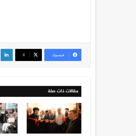
لي
فيسبوك
‫X
مقالات ذات صلة