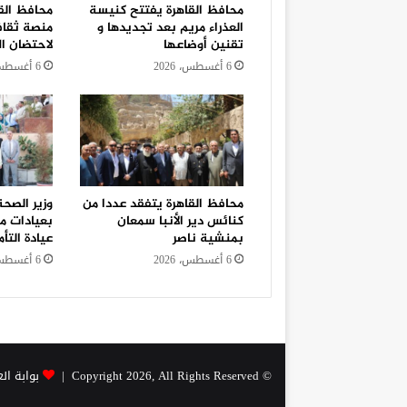
محافظ القاهرة يفتتح كنيسة
محافظ القا
العذراء مريم بعد تجديدها و
منصة ثقاف
تقنين أوضاعها
لاحتضان ال
6 أغسطس، 2026
6 أغسطس، 2026
محافظ القاهرة يتفقد عددا من
وزير الصحة
كنائس دير الأنبا سمعان
بعيادات م
بمنشية ناصر
عيادة التأ
6 أغسطس، 2026
6 أغسطس، 2026
© Copyright 2026, All Rights Reserved |
بوابة ال