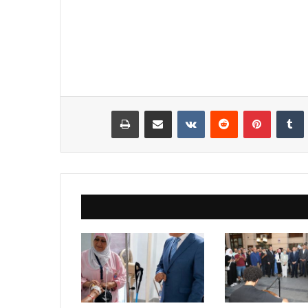
نكدإن
‏Tumblr
بينتيريست
‏Reddit
‏VKontakte
مشاركة عبر البريد
طباعة