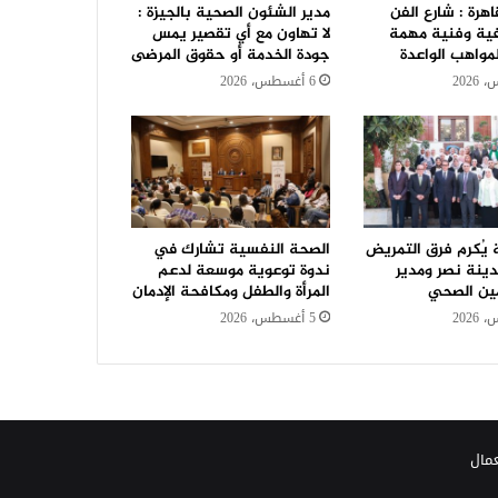
هرة : شارع الفن
مدير الشئون الصحية بالجيزة :
ية وفنية مهمة
لا تهاون مع أي تقصير يمس
مواهب الواعدة
جودة الخدمة أو حقوق المرضى
6 أغسطس، 2026
 يُكرم فرق التمريض
الصحة النفسية تشارك في
دينة نصر ومدير
ندوة توعوية موسعة لدعم
مين الصحي
المرأة والطفل ومكافحة الإدمان
5 أغسطس، 2026
عمال