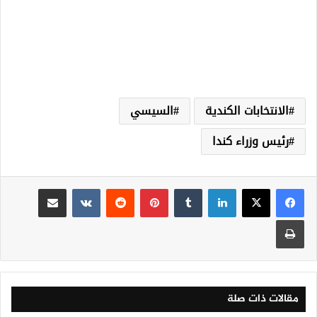
الانتخابات الكندية
السيسي
رئيس وزراء كندا
لينكدإن
‏Tumblr
بينتيريست
‏Reddit
‏VKontakte
مشاركة عبر البريد
طباعة
مقالات ذات صلة