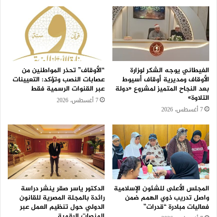
الغيطاني يوجه الشكر لوزارة
“الأوقاف” تحذر المواطنين من
الأوقاف ومديرية أوقاف أسيوط
عصابات النصب وتؤكد: التعيينات
بعد النجاح المتميز لمشروع «دولة
عبر القنوات الرسمية فقط
التلاوة»
7 أغسطس، 2026
7 أغسطس، 2026
المجلس الأعلى للشئون الإسلامية
الدكتور ياسر صقر ينشر دراسة
واصل تدريب ذوي الهمم ضمن
رائدة بالمجلة المصرية للقانون
فعاليات مبادرة “قدرات”
الدولي حول تنظيم العمل عبر
المنصات الرقمية