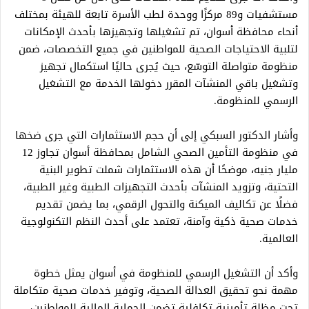
مستشفيات و89 مركزًا ووحدة لطب الأسرة تابعة للهيئة بمختلف
أنحاء محافظة أسوان، تم تشغيلها وتجهيزها بأحدث الإمكانات
لتلبية الاحتياجات الصحية للمواطنين في جميع التخصصات، ضمن
منظومة متواصلة التوسّع، حيث يُجرى حاليًا استكمال تجهيز
وتشغيل باقي المنشآت المقرر دخولها الخدمة مع التشغيل
الرسمي للمنظومة.
وأشار الدكتور السبكي إلى أن حجم الاستثمارات التي جرى ضخها
في منظومة التأمين الصحي الشامل بمحافظة أسوان تجاوز 12
مليار جنيه، موضحًا أن هذه الاستثمارات شملت تطوير البنية
التحتية، وتزويد المنشآت بأحدث التجهيزات الطبية وغير الطبية،
فضلًا عن تكاليف الميكنة والتحول الرقمي، بما يضمن تقديم
خدمات صحية ذكية وآمنة، تعتمد على أحدث النظم التكنولوجية
العالمية.
وأكد أن التشغيل الرسمي للمنظومة في أسوان يمثل خطوة
مهمة نحو تحقيق العدالة الصحية، وتوفير خدمات صحية متكاملة
تحت مظلة تأمينية تكافلية تضمن الحماية المالية للمواطنين،