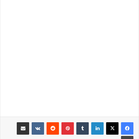
لينكدإن
‏Tumblr
بينتيريست
‏Reddit
‏VKontakte
مشاركة عبر البريد
طباعة