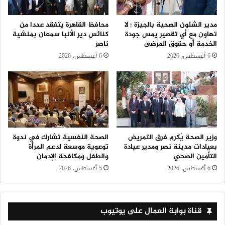
مدير الشئون الصحية بالجيزة : لا
محافظ القاهرة يتفقد عددا من
تهاون مع أي تقصير يمس جودة
كنائس دير الأنبا سمعان بمنشية
الخدمة أو حقوق المرضى
ناصر
6 أغسطس، 2026
6 أغسطس، 2026
وزير الصحة يُكرم فرق التمريض
الصحة النفسية تشارك في ندوة
بعيادات مدينة نصر ومدير عيادة
توعوية موسعة لدعم المرأة
التأمين الصحي
والطفل ومكافحة الإدمان
6 أغسطس، 2026
5 أغسطس، 2026
قناة بوابة العمال على يوتيوب