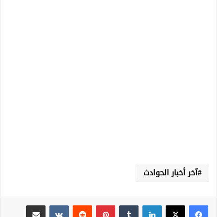
آخر أخبار الحوادث
لينكدإن
‏Tumblr
بينتيريست
‏Reddit
‏VKontakte
مشاركة عبر البريد