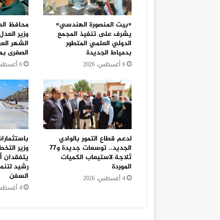
«بيت المنصورة الهندسي»
محافظ الد
يشرف على تنفيذ المجمع
وزير العد
الدولي العلمي المتطور
الشهر الع
بدمياط الجديدة
الصغرى بمر
6 أغسطس، 2026
6 أغسطس، 2026
لدعم قطاع التمور بالوادي
الجديد.. توسعات جديدة و٧٧
وزير التخط
ثلاجة لاستيعاب الكميات
يتفقدان أع
الموردة
رشيد لتنم
السفن
4 أغسطس، 2026
4 أغسطس، 2026