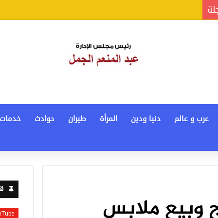
جلة
عرب و عالم
دنيا ودين
المرأة
طيران
حوادث
خدمات
قن
ج وبيع ملابس