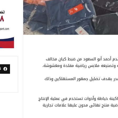
قدم أحمد أبو السعود من ضبط كيان مخالف
زته وتصنيعه ملابس رياضية مقلدة ومغشوشة.
ت
صدر بهدف تضليل جمهور المستهلكين وذلك
 ضبـط خط إنتاج كامل مكون من 89 ماكينة خياطة وأدوات تستخدم في عملية الإنتاج
ضية منتج نهائى مدون عليها علامات تجارية