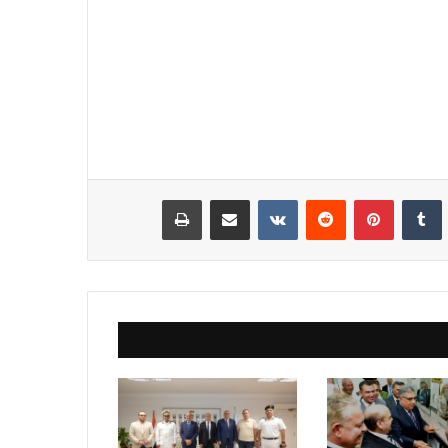
نكدإن
‏Tumblr
بينتيريست
‏Reddit
‏VKontakte
مشاركة عبر البريد
طباعة