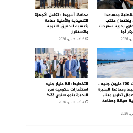
قهلية ومساعدا
محافظ أسيوط : تكامل الأجهزة
ل يفتتحان مكتب
التنفيذية والأمنية دعامة
قاري بقرية صهرجت
رئيسية لتحقيق التنمية
كز أجا
والاستقرار
6 أغسطس، 2026
باستثمارات 700 مليون جنيه..
التخطيط: 9.9 مليار جنيه
يط ومحافظ البحيرة
استثمارات حكومية في
مال تطوير ميناء
البحيرة بنمو سنوي 33%
ية صيانة وصناعة
4 أغسطس، 2026