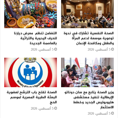
الصحة النفسية تشارك في ندوة
التضامن تنظم معرض ديارنا
توعوية موسعة لدعم المرأة
للحرف اليدوية والتراثية
والطفل ومكافحة الإدمان
بالعاصمة الجديدة
5 أغسطس، 2026
5 أغسطس، 2026
وزير الصحة يتابع مع سان دوناتو
الصحة تفتح باب الترشح لعضوية
الإيطالية تنفيذ مستشفى
البعثة الطبية المصرية لموسم
هليوبوليس الجديد وخطط
الحج
الاستثمار
5 أغسطس، 2026
5 أغسطس، 2026