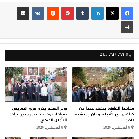
لينكدإن
‏Tumblr
بينتيريست
‏Reddit
‏VKontakte
مشاركة عبر البريد
طباعة
مقالات ذات صلة
محافظ القاهرة يتفقد عددا من
وزير الصحة يُكرم فرق التمريض
كنائس دير الأنبا سمعان بمنشية
بعيادات مدينة نصر ومدير عيادة
ناصر
التأمين الصحي
6 أغسطس، 2026
6 أغسطس، 2026