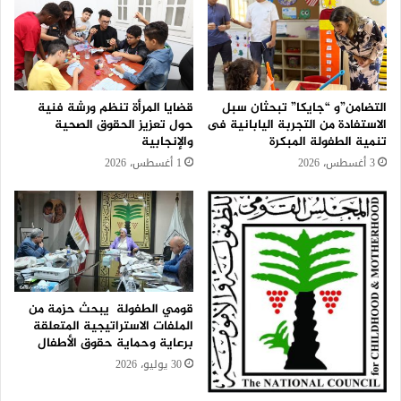
التضامن”و “جايكا” تبحثان سبل
قضايا المرأة تنظم ورشة فنية
الاستفادة من التجربة اليابانية فى
حول تعزيز الحقوق الصحية
تنمية الطفولة المبكرة
والإنجابية
3 أغسطس، 2026
1 أغسطس، 2026
قومي الطفولة يبحث حزمة من
الملفات الاستراتيجية المتعلقة
برعاية وحماية حقوق الأطفال
30 يوليو، 2026