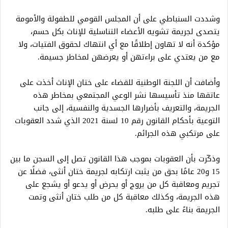
وشددت السنباطي على أن المجلس القومي للطفولة والأمومة
يتصدى لجريمة تشويه الأعضاء التناسلية للإناث بكل حسم،
مؤكدة أنه لا تهاون إطلاقًا مع أي انتهاك لحقوق الفتيات، ولا
مع من يعتدي على براءتهن أو يعرضهن لمخاطر جسيمة.
وأضافت أن اللجنة الوطنية للقضاء على ختان الإناث أخذت على
عاتقها منذ تأسيسها نشر الوعي المجتمعي بمخاطر هذه
الجريمة، والتعريف بأضرارها الجسدية والنفسية، إلى جانب
التوعية بأحكام القانون رقم 10 لسنة 2021 الذي شدد العقوبات
على مرتكبي هذه الجرائم.
وذكّرت بأن العقوبات بموجب هذا القانون تصل إلى السجن ما بين
15 و20 عامًا بحق من يثبت ارتكابه لجريمة ختان أنثى، فضلًا عن
تجريم ومعاقبة كل من يروج أو يحرض أو يدعو أو يشجع على
هذه الجريمة، وكذلك معاقبة كل من طلب ختان أنثى وتمت
الجريمة بناءً على طلبه.