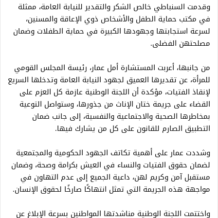
وقدمت السنباطي خالص الشكر والتقدير للنيابة العامة، ممثلة
في مكتب حماية الطفل والأشخاص ذوي الإعاقة والمسنين،
لسرعة استجابتها وجهودها الكبيرة في حماية الطفلات وضمان
مصلحتهن الفضلى.
من جانبها، أعربت المستشارة أمل عمار، رئيسة المجلس القومي
للمرأة، عن تقديرها العميق لجهود النيابة العامة وتدخلها السريع
لإنقاذ الفتيات، مؤكدة أن اللجنة الوطنية عازمة كل العزم على
القضاء على جريمة ختان الإناث من جذورها، وستواصل التوعية
بمخاطرها الصحية والاجتماعية والنفسية، إلى جانب ضمان
التطبيق الصارم للقانون على كل من يشارك فيها.
وشددت عمار على أهمية تكاتف الجهود الحكومية والمجتمعية
لضمان حقوق الفتيات والنساء في العيش بكرامة وصحة، وضمان
مستقبل آمن وكريم لهن، داعية الجميع إلى عدم التهاون في
مواجهة هذه الجريمة التي تمثل انتهاكًا صارخًا لحقوق الإنسان.
واختتمت اللجنة الوطنية مناشدتها المواطنين بسرعة الإبلاغ عن