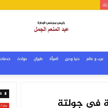
جلة
عرب و عالم
دنيا ودين
المرأة
طيران
حوادث
خدمات
قن
ة في جولتة