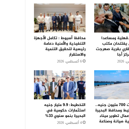
قهلية ومساعدا
محافظ أسيوط : تكامل الأجهزة
ل يفتتحان مكتب
التنفيذية والأمنية دعامة
قاري بقرية صهرجت
رئيسية لتحقيق التنمية
كز أجا
والاستقرار
6 أغسطس، 2026
باستثمارات 700 مليون جنيه..
التخطيط: 9.9 مليار جنيه
يط ومحافظ البحيرة
استثمارات حكومية في
مال تطوير ميناء
البحيرة بنمو سنوي 33%
ية صيانة وصناعة
4 أغسطس، 2026