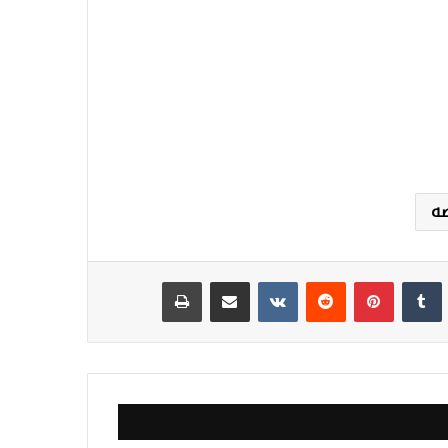
ه
نكدإن
‏Tumblr
بينتيريست
‏Reddit
‏VKontakte
مشاركة عبر البريد
طباعة