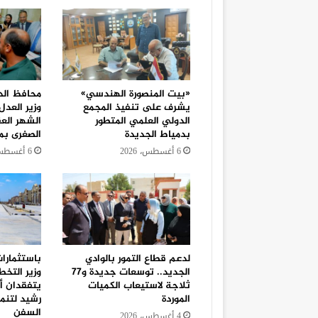
«بيت المنصورة الهندسي»
محافظ الد
يشرف على تنفيذ المجمع
وزير العد
الدولي العلمي المتطور
الشهر الع
بدمياط الجديدة
الصغرى بمر
6 أغسطس، 2026
6 أغسطس، 2026
لدعم قطاع التمور بالوادي
الجديد.. توسعات جديدة و٧٧
وزير التخط
ثلاجة لاستيعاب الكميات
يتفقدان أع
الموردة
رشيد لتنم
السفن
4 أغسطس، 2026