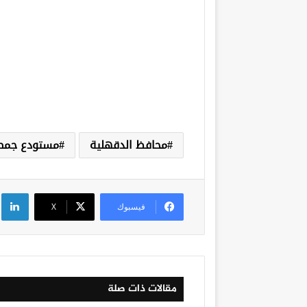
محافظ الدقهلية
مستودع جمص
لي
فيسبوك
‫X
مقالات ذات صلة