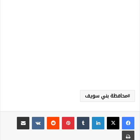
محافظة بني سويف
لينكدإن
‏Tumblr
بينتيريست
‏Reddit
‏VKontakte
مشاركة عبر البريد
طباعة