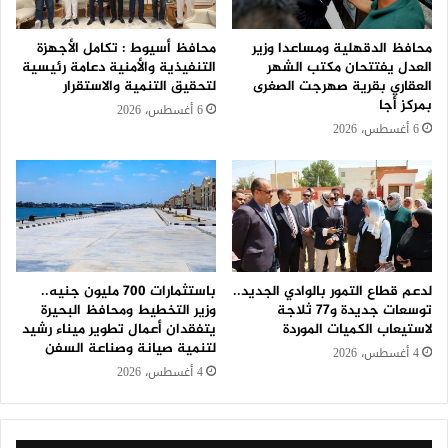
محافظ الدقهلية ومساعدا وزير
محافظ أسيوط : تكامل الأجهزة
العدل يفتتحان مكتب الشهر
التنفيذية والأمنية دعامة رئيسية
العقاري بقرية صهرجت الصغرى
لتحقيق التنمية والاستقرار
بمركز أجا
6 أغسطس، 2026
6 أغسطس، 2026
لدعم قطاع التمور بالوادي الجديد..
باستثمارات 700 مليون جنيه..
توسعات جديدة و٧٧ ثلاجة
وزير التخطيط ومحافظ البحيرة
لاستيعاب الكميات الموردة
يتفقدان أعمال تطوير ميناء رشيد
لتنمية صيانة وصناعة السفن
4 أغسطس، 2026
4 أغسطس، 2026