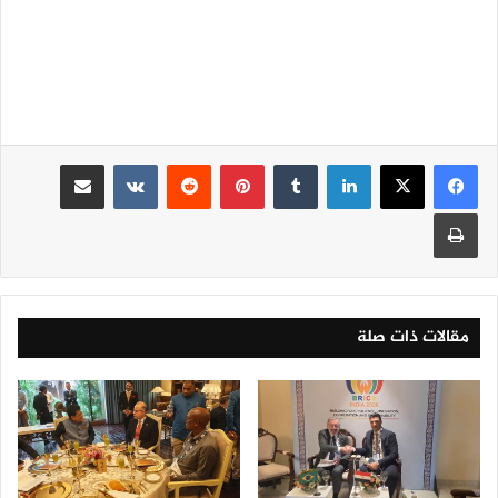
لينكدإن
‏Tumblr
بينتيريست
‏Reddit
‏VKontakte
مشاركة عبر البريد
طباعة
مقالات ذات صلة