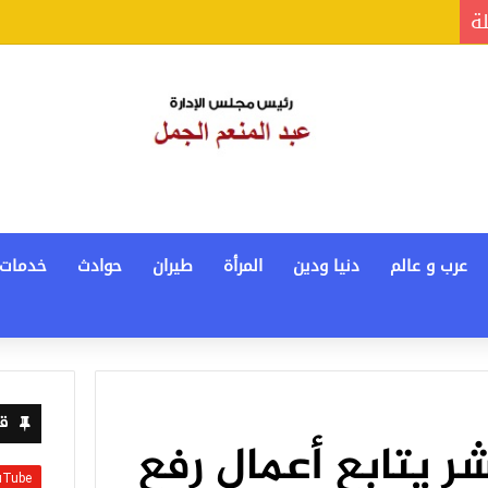
لة
عرب و عالم
دنيا ودين
المرأة
طيران
حوادث
خدمات
قن
ر يتابع أعمال رفع