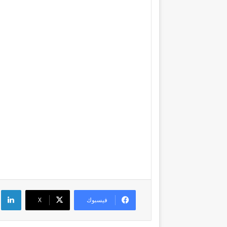
لي
فيسبوك
‫X