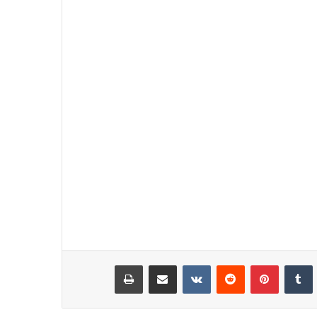
نكدإن
‏Tumblr
بينتيريست
‏Reddit
‏VKontakte
مشاركة عبر البريد
طباعة