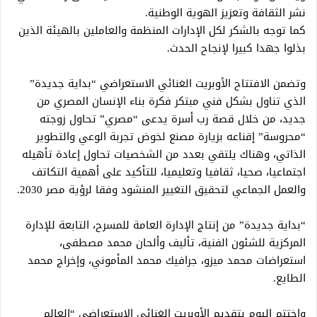
نشر الثقافة وتعزيز الهوية الوطنية.
كما توجه بالشكر لكل الإدارات المنظمة والعاملين بالهيئة الذين
بذلوا جهدا كبيرا لإنجاح الحدث.
وتضمن الافتتاح الأوبريت الغنائي الاستعراضي “بداية جديدة”
الذي تناول بشكل فني مبتكر فكرة بناء الإنسان المصري من
جديد، من خلال قصة رب أسرة يدعى “مصري” تحاول زوجته
“محروسة” إقناعه بزيارة مصنع لخوض تجربة الوعي والتطوير
الذاتي، وهناك يلتقي بعدد من الشخصيات تحاول إعادة تأهيله
اجتماعيا، صحيا، ثقافيا وتعليميا، للتأكيد على أهمية التكاتف
والعمل الجماعي لتحقيق التغيير المنشود وفقا لرؤية مصر 2030.
“بداية جديدة” من إنتاج الإدارة العامة للمسرح، التابعة للإدارة
المركزية للشئون الفنية، تأليف وألحان محمد مصطفى،
استعراضات محمد ميزو، جرافيك محمد المأموني، وإخراج محمد
الطايع.
واختتم اليوم بتقديم الأوبريت الغنائي الاستعراضي “العالم