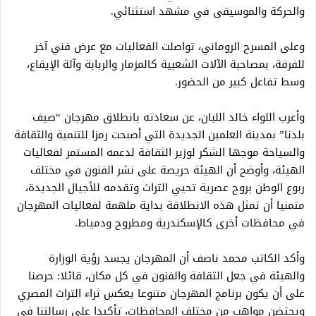
والحركة والموسيقى في مشهد استثنائي.
وعلى المسرح الروماني، تواصلت الفعاليات مع عرض فني آخر
للفرقة، بمصاحبة الآلات الشعبية كالمزمار والربابة وآلة الإيقاع،
وسط تفاعل كبير من الحضور.
وأعرب اللواء خالد اللبان، عن سعادته بانطلاق مهرجان “صيف
بلدنا” بمدينة العلمين الجديدة التي أصبحت رمزا للتنمية والثقافة
والسياحة موجها الشكر لوزير الثقافة لدعمه المستمر لفعاليات
الهيئة، وأوضح أن الهيئة حريصة على نشر الفنون في مختلف
ربوع الوطن بروح عصرية تحيي التراث وتقدمه للأجيال الجديدة،
متمنيا أن تمثل هذه الانطلاقة بداية ملهمة لفعاليات المهرجان
في محافظات أخرى كالإسكندرية ومطروح ودمياط.
وأكد الكاتب محمد ناصف أن المهرجان يجسد رؤية الوزارة
والهيئة في جعل الثقافة والفنون في كل مكان، قائلا: حرصنا
على أن يكون برنامج المهرجان متنوعا يعكس ثراء التراث المصري
ويحتضن مواهب من مختلف المحافظات، تأكيدا على رسالتنا في