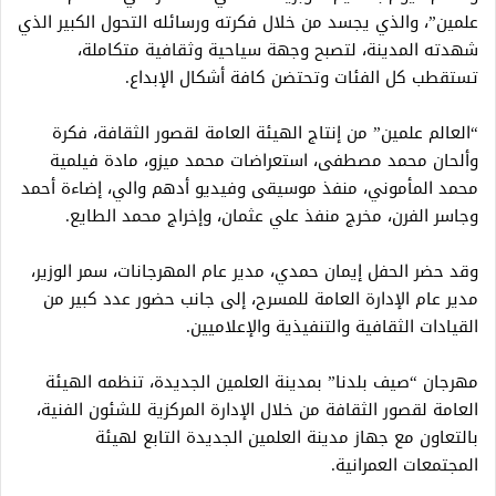
علمين”، والذي يجسد من خلال فكرته ورسائله التحول الكبير الذي
شهدته المدينة، لتصبح وجهة سياحية وثقافية متكاملة،
تستقطب كل الفئات وتحتضن كافة أشكال الإبداع.
“العالم علمين” من إنتاج الهيئة العامة لقصور الثقافة، فكرة
وألحان محمد مصطفى، استعراضات محمد ميزو، مادة فيلمية
محمد المأموني، منفذ موسيقى وفيديو أدهم والي، إضاءة أحمد
وجاسر الفرن، مخرج منفذ علي عثمان، وإخراج محمد الطايع.
وقد حضر الحفل إيمان حمدي، مدير عام المهرجانات، سمر الوزير،
مدير عام الإدارة العامة للمسرح، إلى جانب حضور عدد كبير من
القيادات الثقافية والتنفيذية والإعلاميين.
مهرجان “صيف بلدنا” بمدينة العلمين الجديدة، تنظمه الهيئة
العامة لقصور الثقافة من خلال الإدارة المركزية للشئون الفنية،
بالتعاون مع جهاز مدينة العلمين الجديدة التابع لهيئة
المجتمعات العمرانية.