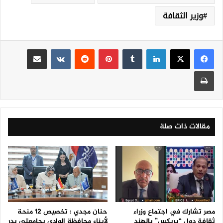
وزير الثقافة
لينكدإن
‏Tumblr
بينتيريست
‏Reddit
‏VKontakte
مشاركة عبر البريد
طباعة
مقالات ذات صلة
مصر تشارك في اجتماع وزراء
حنان مجدي : تخصيص 12 منحة
ثقافة دول “بريكس” بالهند
لأبناء محافظة الوادي بجامعتي بدر