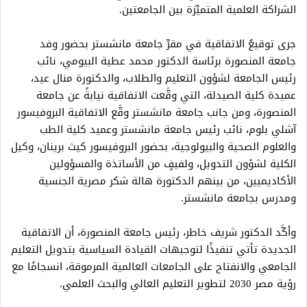
الشراكة العلمية المتميِّزة بين الجامعتين.
جرى توقيعُ الاتفاقية في مقرِّ جامعة مانشستر بحضور وفد
جامعة المنصورة برئاسة الدكتور محمد عطية البيومي، نائب
رئيس الجامعة لشؤون التعليم والطلاب، والدكتورة منال عيد،
عميدة كلية الصيدلة، التي وقَّعت الاتفاقية نيابةً عن جامعة
المنصورة، ومن جانب جامعة مانشستر وقَّع الاتفاقية البروفيسور
آشلي بلوم، نائب رئيس جامعة مانشستر وعميد كلية الطب
والعلوم الصحية والبيولوجية، بحضور البروفيسور كيث برينان، وكيل
الكلية لشؤون التدويل، ولفيفٍ من الأساتذة والمسؤولين
الأكاديميين، من بينهم الدكتورة هالة شكر مصرية الجنسية
ومدرس بجامعة مانشستر.
وأكَّد الدكتور شريف خاطر، رئيس جامعة المنصورة، أن الاتفاقية
الجديدة تأتي تنفيذًا لتوجيهات القيادة السياسية بتدويل التعليم
الجامعي والانفتاح على الجامعات العالمية المرموقة، انسجامًا مع
رؤية مصر 2030 لتطوير التعليم العالي والبحث العلمي.