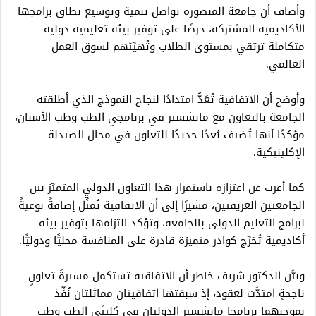
وأضاف أن جامعة المنصورة تواصل تنمية وتوسيع نطاق برامجها
الأكاديمية المشتركة، حرصًا على توفير بيئة تعليمية دولية
متكاملة ترتقي بمستوى الطلاب وتُهيِّئهم لسوق العمل
العالمي.
وأوضح أن الاتفاقية تُعَدُّ امتدادًا لنجاح النموذج الذي أطلقته
الجامعة بالتعاون مع مانشستر في برنامجي الطب وطب الأسنان،
مؤكدًا أنها تُضيف بُعدًا جديدًا للتعاون في مجال الصيدلة
الإكلينيكية.
كما أعرب عن اعتزازه باستمرار هذا التعاون الدولي المتميِّز بين
الجامعتين العريقتين، مشيرًا إلى أن الاتفاقية تُمثِّل إضافةً نوعيةً
لبرامج التعليم الدولي بالجامعة، وتؤكد التزامها بتوفير بيئة
أكاديمية تُخرِّج كوادر متميزة قادرة على المنافسة محليًّا ودوليًّا.
وبيَّن الدكتور شريف خاطر أن الاتفاقية تستكمل مسيرةَ تعاونٍ
ناجحةٍ امتدَّت لعقود، إذ سبقتها اتفاقيتان مماثلتان نُفِّذ
بموجبهما برنامجا مانشستر الدوليان في كليتَي الطب وطب