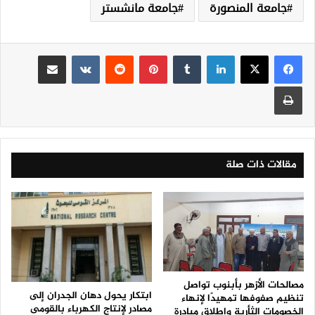
جامعة المنصورة
جامعة مانشستر
لينكدإن
‏Tumblr
بينتيريست
‏Reddit
‏VKontakte
مشاركة عبر البريد
طباعة
مقالات ذات صلة
مصالحات الأزهر بأبنوب تواصل
ابتكار يحول دهان الجدران إلى
تنظيم صفوفها تمهيدًا لإنهاء
مصادر لإنتاج الكهرباء بالقومى
الخصومات الثأرية وإطلاق مبادرة