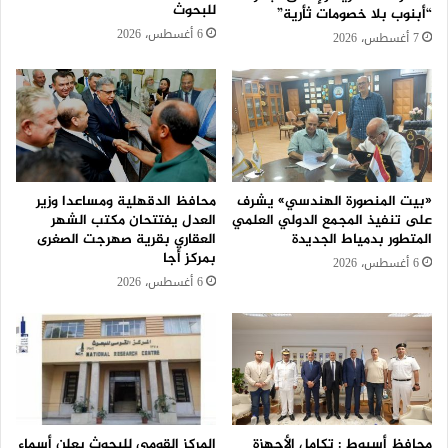
للبحوث
“أبنوب بلا خصومات ثأرية”
6 أغسطس، 2026
7 أغسطس، 2026
«بيت المنصورة الهندسي» يشرف
محافظ الدقهلية ومساعدا وزير
على تنفيذ المجمع الدولي العلمي
العدل يفتتحان مكتب الشهر
المتطور بدمياط الجديدة
العقاري بقرية صهرجت الصغرى
بمركز أجا
6 أغسطس، 2026
6 أغسطس، 2026
محافظ أسيوط : تكامل الأجهزة
المركز القومي للبحوث يعلن أسماء